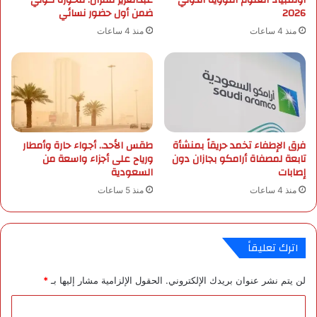
أولمبياد العلوم النووية الدولي
عبدالعزيز للقرآن: فخورة كوني
2026
ضمن أول حضور نسائي
ك
ر
ة
يًّ
منذ 4 ساعات
منذ 4 ساعات
ش
ا
ب
م
ا
ن
ب
ع
ع
مّ
ر
ا
ب
ن
فرق الإطفاء تخمد حريقاً بمنشأة
طقس الأحد.. أجواء حارة وأمطار
ي
تابعة لمصفاة أرامكو بجازان دون
ورياح على أجزاء واسعة من
و
إصابات
السعودية
إ
منذ 4 ساعات
منذ 5 ساعات
س
ل
ا
م
اترك تعليقاً
ي
لن يتم نشر عنوان بريدك الإلكتروني.
الحقول الإلزامية مشار إليها بـ
*
ا