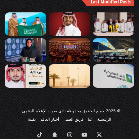
Last Modified Posts
© 2025
جميع الحقوق محفوظة نادي صوت الإعلام الرقمي
. .
الرئيسية
عنا
فريق العمل
أخبار العالم
تقنية
‫X
‫YouTube
انستقرام
سناب
‫TikTok