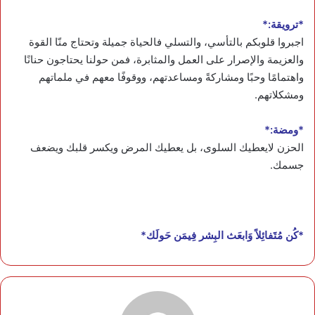
*ترويقة:*
اجبروا قلوبكم بالتأسي، والتسلي فالحياة جميلة وتحتاج منّا القوة
والعزيمة والإصرار على العمل والمثابرة، فمن حولنا يحتاجون حنانًا
واهتمامًا وحبًا ومشاركةً ومساعدتهم، ووقوفًا معهم في ملماتهم
ومشكلاتهم.
*ومضة:*
الحزن لايعطيك السلوى، بل يعطيك المرض ويكسر قلبك ويضعف
جسمك.
*كُن مُتََفائِلاً وَابعَث البِشر فِيمَن حَولَك*