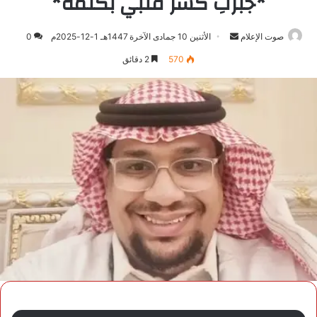
*جبرتِ كسر قلبي بكلمة*
صوت الإعلام
أرسل
الأثنين 10 جمادى الآخرة 1447هـ 1-12-2025م
0
بريدا
570
2 دقائق
إلكترونيا