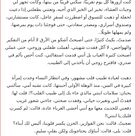
كنت أزورها كل يوم تقريبًا، سكني قريبًا من بيتها، وكانت تجهز لي
وجبات العشاء، تخبز لي الخبز الذي أحبه، وتعتني بطفلتي إذا دعيت
لحفلة أو ذهبت للتسوق أو اضطررت لسفرٍ عاجل، كانت مستشارتي،
وصندوق أسراري، ومصدر سعادتي، حتى فوجئنا ذات يوم بمرضها،
ولم يمهلها طويلًا..
صدمتُ، بكيتُ كثيرًا، حتى أصبحتُ أشكو من الأرق لا أنام من التفكير
والهواجس، لا آكل فقدت شهيتي، أهملت طفلتي وزوجي، حتى عملي
أصبحت كثيرة الغياب بل أنني قدمت استقالتي، كنت أحس بألم في
صدري، فاقترح زوجي أن يأخذني إلى الطبيب.
ذهبت لعيادة طبيب قلب مشهور، وفي انتظار النساء وجدت إمرأة
كبيرة في السن، منذ الوهلة الأولى أحببتها، كانت تشبه أمي، سألتني
بحنان: سلامات ابنتي مالذي جاء بك إلى طبيب القلب؟!. قلت لها:
فقدتُ أمي وتغيرت حياتي، وفقدت صحتي، جاءني شعور غريب
دفعني للحديث معها مع أنني أخشى الغرباء عادة، قالت: لم كسرتِ
قلبك ِيا ابنتي!!
تعجبتُ. قالت: نحن القوارير، الحزن يكسر قلوبنا، أليس لك أبناء؟
قلت: بلى، قالت: أبناؤك يحتاجونك ولكن بقلبٍ سليمٍ..