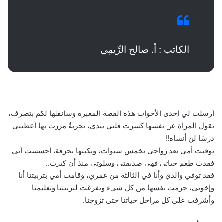
الكاتب : أ. صالح الرِّيمِي
أرسلت لي إحدى الأخوات هذه القصة المعبرة وسانقلها لكم بتصرف،
تقول المراة عن نفسها كسرت قلبي بيدي، تجربةٌ مررت بها أعطتني
درسًا لن أنساه!!
توفيت أمي بعد زواجي بخمس سنوات، وبكيتها بحرقة، أحسست أني
فقدت طعم حياتي فهي صديقتي وسلوتي منذ أن كبرت..
فقد توفي والدي وأنا في الثالثة من عمري، وقامت أمي بتربيتنا أنا
وإخوتي، حرمت نفسها من كل شيء وتفرغت لتربيتنا وتعليمنا
وأشرفت على كل مراحل حياتنا حتى تزوجنا.