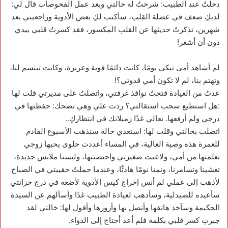
دخلتُ عند الطبيب: شرحتُ له حالتي وبعد عمل الفحوصات قال لي:
لديكِ ضعف في عضلة القلب، سأكتب لكِ بعض الأدوية وراجعيني بعد
شهرين، تذكرتُ حديثها عن القلب المكسور، فقد كسرتُ قلبي بيدي
دون أن أشعر!
لم أشاهد أمي تبكي يومًا، كانت دائمًا قوية وعزيزة، وكانت تبتسم لنا،
وتهتم بنا، لم لا تكون أمي قدوتي؟!
عدتُ من العيادة فتحتُ نوافذ غرفتي، واتصلتُ على مديرتي قلت لها
:هل استطيع سحب استقالتي؟ ردت علي وهي تضحك: حفظتها في
درجي ولم أرفعها. تعالي غدًا زميلاتك في انتظاركِ..
اتصلت بخالتي وقلت لها: استعدي خالة سنذهب الأسبوع القادم
للعمرة هذه وصية الغالية، في المساء أعددت حلوى يحبها زوجي
تعلمتها من أمي، ولاعبت صغيرتي واحتضنتها، ولبسنا ملابس جديدة،
تعشينا وتسامرنا، ونمنا نومًا هادئًا، وعندما حملتُ حقيبتي في الصباح
لأذهب إلى عملي لم أنس إخراج كيس الأدوية لأضعه في درج خزانتي
سأعيده للصيدلية، وسأذهب لعيادة الطبيب غدًا وأسألهم عن السيدة
الحكيمة وسآخذ هاتفها وأتصل بها وأزورها وأقول لها: خالتي لقد
جبرتِ كسر قلبي بكلمة فلم أعد أحتاج إلى الدواء.