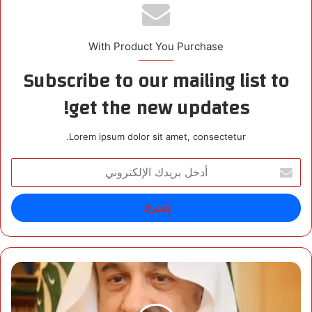
With Product You Purchase
Subscribe to our mailing list to
get the new updates!
Lorem ipsum dolor sit amet, consectetur.
أ
د
خ
ل
ب
ر
ي
د
أ
ك
م
ا
ي
ل