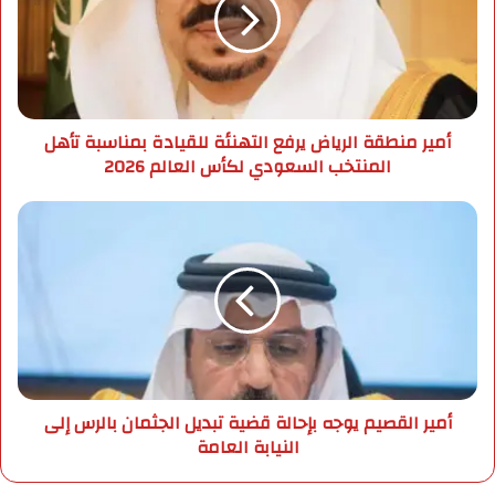
ر
إ
م
ل
ن
ك
ط
ت
ق
ر
ة
أمير منطقة الرياض يرفع التهنئة للقيادة بمناسبة تأهل
و
ا
المنتخب السعودي لكأس العالم 2026
ن
ل
ي
ر
ي
أ
ا
م
ض
ي
ي
ر
ر
ا
ف
ل
ع
ق
ا
ص
ل
ي
أمير القصيم يوجه بإحالة قضية تبديل الجثمان بالرس إلى
ت
م
النيابة العامة
ه
ي
ن
و
ئ
ج