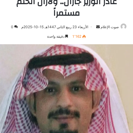
غادر الوزير جازان.. ولازال الحلم
مستمراً
صوت الإعلام
أرسل
الأربعاء 23 ربيع الثاني 1447هـ 15-10-2025م
0
بريدا
1٬162
دقيقة واحدة
إلكترونيا