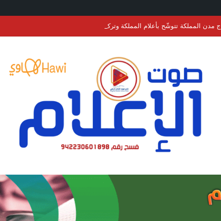
ج مدن المملكة تتوشّح بأعلام المملكة وتركيا وباكستان احتفاءً بتوقيع “اتفاقية مكة ل