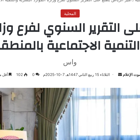
المحلية
لى التقرير السنوي لفرع وزا
لتنمية الاجتماعية بالمنطق
واس
وت الإعلام
أرسل
الثلاثاء 15 ربيع الثاني 1447هـ 7-10-2025م
0
102
أقل م
بريدا
إلكترونيا