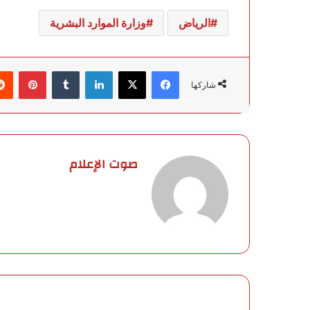
الرياض
وزارة الموارد البشرية
فيسبوك
‫X
لينكدإن
‏Tumblr
بينتيريست
شاركها
صوت الإعلام