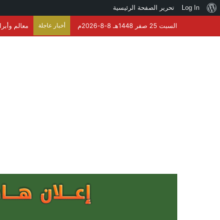
نبذة
Log In
تحرير الصفحة الرئيسية
عن
السبت 25 صفر 1448هـ 8-8-2026م
أخبار عاجلة
معالم وأبرا
ووردبريس