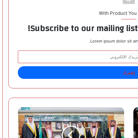
With Product You
Subscribe to our mailing lis
Lorem ipsum dolor sit am
أ
م
ي
ر
ا