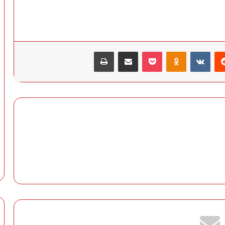
‏Reddit
‏VKontakte
Odnoklassniki
‫Pocket
مشاركة عبر البريد
طباعة