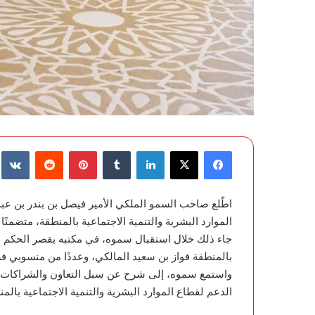
فيسبوك
‫X
لينكدإن
‏Tumblr
بينتيريست
‏Reddit
‏te
اطّلع صاحب السمو الملكي الأمير فيصل بن بندر بن عبد
الموارد البشرية والتنمية الاجتماعية بالمنطقة، متضمنًا
جاء ذلك خلال استقبال سموه، في مكتبه بقصر الحكم اليو
بالمنطقة فواز بن سعيد المالكي، وعددًا من منسوبي فر
واستمع سموه، إلى شرح عن سبل التعاون والشراكات مع
الدعم لقطاع الموارد البشرية والتنمية الاجتماعية بالم