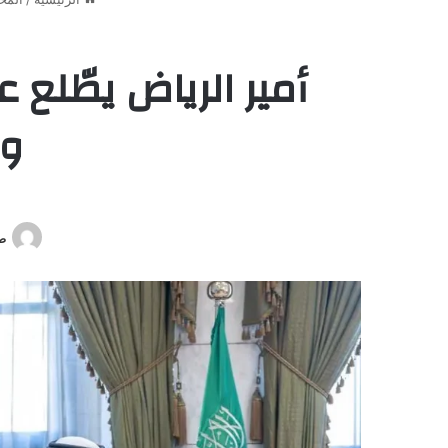
أمير الرياض يطّلع ع
وا
ص