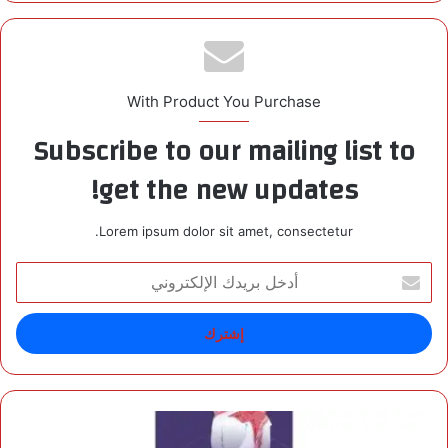
With Product You Purchase
Subscribe to our mailing list to
get the new updates!
Lorem ipsum dolor sit amet, consectetur.
أ
د
خ
ل
ب
ر
ي
د
ت
ك
ع