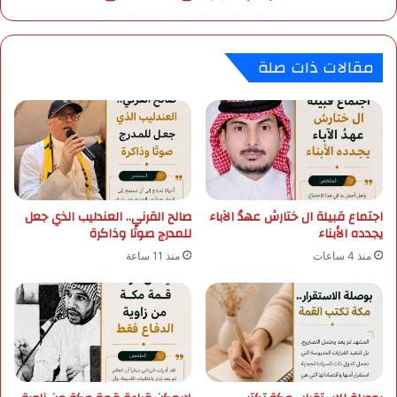
ل
س
ف
ا
م
ل
مقالات ذات صلة
ع
أ
ل
ح
م
د
و
:
م
أ
ع
م
ل
ط
م
ا
ة
اجتماع قبيلة ال ختارش عهدُ الآباء
صالح القرني.. العندليب الذي جعل
ر
يجدده الأبناء
للمدرج صوتًا وذاكرة
ف
ر
ي
ع
منذ 4 ساعات
منذ 11 ساعة
2
د
4
ي
9
ة
6
و
م
ر
د
ي
ر
ا