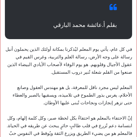
بقلم أ.عائشة محمد البارقي
في كل عام، يأتي يوم المعلم ليُذكرنا بمكانة أولئك الذين يحملون أنبل
رسالة على وجه الأرض، رسالة العلم والتربية، وغرس القيم في
عقول الأجيال وقلوبهم. هو يوم الوفاء لأصحاب الأيادي البيضاء الذين
صنعوا من القلم شعلة تُنير دروب المستقبل.
المعلم ليس مجرد ناقل للمعرفة، بل هو مهندس العقول وصانع
الأحلام، يغرس بذور الطموح في تلاميذه، ويسقيها بالصبر والعطاء
حتى تزهر إنجازات ونجاحات تُبنى عليها الأوطان.
إنّ الاحتفاء بالمعلم هو احتفاءٌ بكل لحظة صبر، وكل كلمة إلهام، وكل
ابتسامة دعم تُزرع في قلب طالبٍ حائرٍ يبحث عن طريقه في الحياة.
فالمعلم هو من يضيء الطريق ويزرع الثقة ويُوقظ في النفوس حبّ