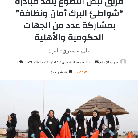
فريق نبض التطوع ينفذ مبادرة
“شواطئ البرك أمان ونظافة”
بمشاركة عدد من الجهات
الحكومية والأهلية
ليلى عسيري-البرك
صوت الإعلام
أرسل
الجمعة 4 شعبان 1447هـ 23-1-2026م
1
بريدا
727
دقيقة واحدة
إلكترونيا