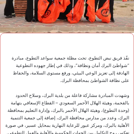
نفّذ فريق نبض التطوع، تحت مظلة جمعية سواعد التطوع، مبادرة
“شواطئ البرك أمان ونظافة”، وذلك في إطار جهوده التطوعية
الهادفة إلى تعزيز الوعي البيئي، ورفع مستوى السلامة، والحفاظ
على نظافة الشواطئ بمحافظة البرك.
وشهدت المبادرة مشاركة فاعلة من بلدية البرك، وسلاح الحدود
بالقحمة، وهيئة الهلال الأحمر السعودي – القطاع الإسعافي بتهامة
(وحدة التطوع)، وهيئة الهلال الأحمر بالبرك، وإدارة التعليم بمحافظة
البرك، وعدد من مدارس محافظة البرك، إضافة إلى جمعية التنمية
الأهلية بالبرك، ومركز عبور للرعاية النهارية بمحايل عسير، في صورة
تعكس روح التكامل بين الجهات الحكومية والأهلية والعمل التطوعي.