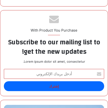
With Product You Purchase
Subscribe to our mailing list to
get the new updates!
Lorem ipsum dolor sit amet, consectetur.
أ
د
خ
ل
ب
ر
ي
د
ا