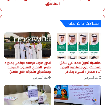
المناطق.
ش
م
ا
ط
ر
ا
ك
ر
مقالات ذات صلة
ف
ر
ي
ع
ت
د
م
ي
ر
ة
ي
م
ن
ت
أ
ب
م
بمناسبة تعيين المحائلي سفيرًا
نادي صوت الإعلام الرقمي يمنح د.
ا
للمملكة لدى جمهورية النيجر..
فارس العمري العضوية الشرفية
ن
ي
أبناء محايل : نهنيء ونفاخر
ويستعرض منجزاته خلال عامين
ا
ن
ل
ة
منذ أسبوعين
منذ أسبوعين
خ
ا
ل
ل
ي
ش
ج
د
ا
ة