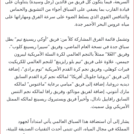
السريعة، فيما يتكون كل فريق من قائدين (رجل وسيدة) يتناوبان على
قيادة القارب بما يضفي على السباق أجواء من التشويق والحماس
والتنافس القوي الذي يسلط الضوء على سرعة الفرق ومهاراتها على
مياه عروس البحر الأحمر جدة.
وتشمل قائمة الفرق المشاركة كلاً من: فريق “أوكي ريسينغ تيم” بطل
سباق جدة في نسخة العام الماضي، وفريق “سييرا ريسينغ كلوب”،
وفريق “العُلا” ممثلاً بالنجم العالمي لكرة السلة الأمريكية ليبرون
جيمس، علاوة على فريق “تيم بلو رايزينغ” للنجم العالمي للكريكيت
فيرات كوهلي، وفريق نجم كرة القدم الأمريكية “توم برادي”، إضافة
إلى فريق “دروغبا جلوبال أفريكا” لمالكه نجم كرة القدم السابق
ديديه دروغبا، إضافة إلى فريق “ميامي برعاية “ماغنوس” لمالكه
مارك أنتوني، إضافة لفريق موناكو، وفريق رافا لمالكه نجم التنس
السابق رافاييل نادال، وأخيراً فريق ويستبروك ريسينغ لمالكه الممثل
الأمريكي ويل سميث.
يشار إلى أن استضافة هذا السباق العالمي يأتي امتداداً لجهود
المملكة في مجال المياه، التي تتبنى أحدث التقنيات الصديقة للبيئة،