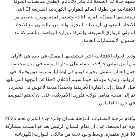
تشهد جدة غدًا الجمعة 23 يناير 2026م، انطلاق منافسات الجولة
الافتتاحية من بطولة العالم للقوارب الكهربائية السريعة E1 التي
تستضيفها المملكة للمرة الثالثة وتستمر لمدة يومين، بتنظيم من
الاتحاد السعودي للرياضات البحرية والغوص، بالتعاون مع الاتحاد
الدولي للزوارق السريعة، وإشراف وزارة الرياضة، وبالشراكة مع
صندوق الاستثمارات العامة.
وتعد الجولة الافتتاحية التي تستضيفها المملكة في جدة هي الأولى
من أصل ثماني جولات ستقام على مدار الموسم في مدن مختلفة
حول العالم، تشمل: بحيرة كومو في إيطاليا، ومدينة دوبروفنيك في
كرواتيا، وإمارة موناكو، فيما سيتم الإعلان لاحقًا عن الوجهة التي تليها
قبل الانتقال إلى القارة الأفريقية وتحديدًا مدينة لاغوس في نيجيريا،
ثم إلى مدينة ميامي بولاية فلوريدا الأمريكية، على أن يُختتم الموسم
في جزر الباهاماس.
وتُقام مرحلة التصفيات المؤهلة لسباق جائزة جدة الكبرى لعام 2026
يوم غدٍ الجمعة، على أن يقام السباق الرئيس بعد غدٍ السبت بمشاركة
10 فرق متميزة، وسط وجود نخبة من مالكي القوارب الكهربائية