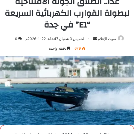
غداً.. انطلاق الجولة الافتتاحية
لبطولة القوارب الكهربائية السريعة
“E1” في جدة
صوت الإعلام
أرسل
الخميس 3 شعبان 1447هـ 22-1-2026م
0
بريدا
679
دقيقة واحدة
إلكترونيا