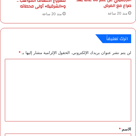
الأرجنتيني عن عمر 68 عامًا بعد
مشروع اكتشاف المواهب ..
ر
ا
صراع مع المرض
و«الشرقية» أولى محطاته
ي
ه
منذ 20 ساعة
منذ 20 ساعة
ف
ا
ي
ح
ن
ا
ل
ئ
اترك تعليقاً
ل
ل
ه
ت
ج
لن يتم نشر عنوان بريدك الإلكتروني.
الحقول الإلزامية مشار إليها بـ
*
و
ن
ي
ا
و
ت
ل
ا
ت
ا
ع
ل
د
ل
و
ي
ل
ي
ق
*
الاسم
*