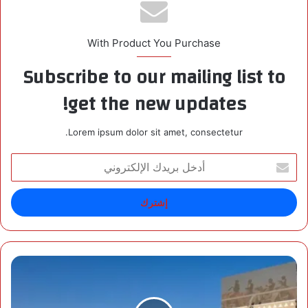
With Product You Purchase
Subscribe to our mailing list to
get the new updates!
Lorem ipsum dolor sit amet, consectetur.
أ
د
خ
ل
ب
ر
ي
د
غ
ك
دً
ا
ا
ل
.