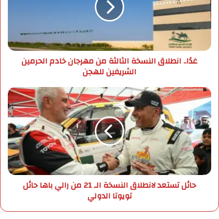
إ
.
ل
ا
ك
ن
ت
ط
ر
ل
غدًا.. انطلاق النسخة الثالثة من مهرجان خادم الحرمين
و
ا
الشريفين للهجن
ن
ق
ي
ا
ل
ح
ن
ا
س
ئ
خ
ل
ة
ت
ا
س
ل
ت
ث
ع
ا
د
حائل تستعد لانطلاق النسخة الـ 21 من رالي باها حائل
ل
ل
تويوتا الدولي
ث
ا
ة
ن
م
ط