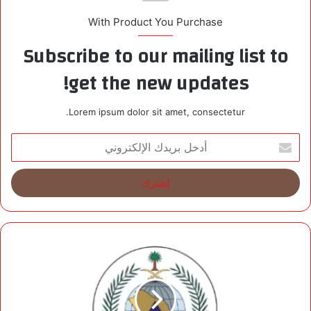
With Product You Purchase
Subscribe to our mailing list to
get the new updates!
Lorem ipsum dolor sit amet, consectetur.
أ
د
خ
ل
ب
ر
ي
د
ا
ك
ل
ا
د
ل
ف
إ
ا