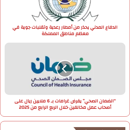
ل
ع
ك
ا
ت
ل
ر
م
الدفاع المدني يحذر من أمطار رعدية وتقلبات جوية في
و
د
معظم مناطق المملكة
ن
ن
ي
ي
ي
“
ح
ا
ذ
ل
ر
ض
م
م
ن
ا
أ
ن
م
ا
ط
ل
“الضمان الصحي” يفرض غرامات بـ 6 ملايين ريال على
ا
ص
أصحاب عمل مخالفين خلال الربع الرابع من 2025
ر
ح
ر
ي
ع
”
د
ي