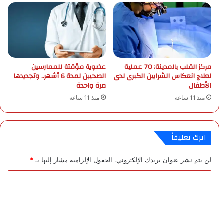
ف
ق
ي
ي
ب
ة
ا
ت
ل
ع
م
ا
مركز القلب بالمدينة: 70 عملية
عضوية مؤقتة للممارسين
ت
و
لعلاج انعكاس الشرايين الكبرى لدى
الصحيين لمدة 6 أشهر.. وتجديدها
م
ن
الأطفال
مرة واحدة
ي
ع
منذ 11 ساعة
منذ 11 ساعة
ز
ا
ي
م
ن
ة
و
ل
اترك تعليقاً
ا
ت
ل
ط
م
لن يتم نشر عنوان بريدك الإلكتروني.
الحقول الإلزامية مشار إليها بـ
*
و
ت
ي
ا
ق
ر
ا
ا
ل
ع
ل
ت
د
ع