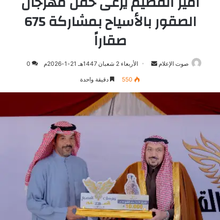
أمير القصيم يرعى حفل مهرجان
الصقور بالأسياح بمشاركة 675
صقاراً
صوت الإعلام
أرسل
الأربعاء 2 شعبان 1447هـ 21-1-2026م
0
بريدا
550
دقيقة واحدة
إلكترونيا