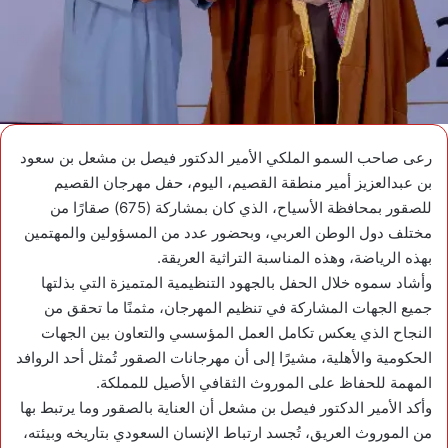
رعى صاحب السمو الملكي الأمير الدكتور فيصل بن مشعل بن سعود
بن عبدالعزيز أمير منطقة القصيم، اليوم، حفل مهرجان القصيم
للصقور بمحافظة الأسياح، الذي كان بمشاركة (675) صقارًا من
مختلف دول الوطن العربي، وبحضور عدد من المسؤولين والمهتمين
بهذه الرياضة، وهذه المناسبة التراثية العريقة.
وأشاد سموه خلال الحفل بالجهود التنظيمية المتميزة التي بذلتها
جميع الجهات المشاركة في تنظيم المهرجان، مثمنًا ما تحقق من
النجاح الذي يعكس تكامل العمل المؤسسي والتعاون بين الجهات
الحكومية والأهلية، مشيرًا إلى أن مهرجانات الصقور تُمثل أحد الروافد
المهمة للحفاظ على الموروث الثقافي الأصيل للمملكة.
وأكد الأمير الدكتور فيصل بن مشعل أن العناية بالصقور وما يرتبط بها
من الموروث العريق، تُجسد ارتباط الإنسان السعودي بتاريخه وبيئته،