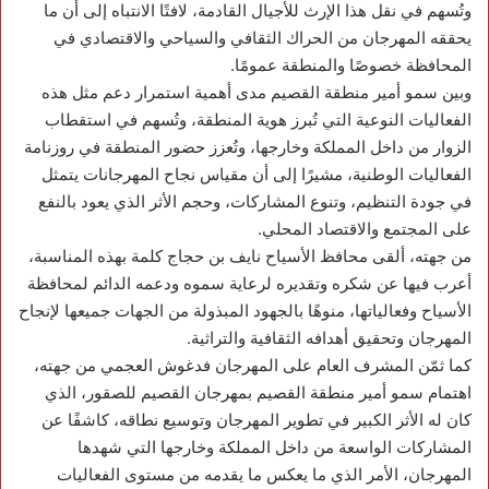
وتُسهم في نقل هذا الإرث للأجيال القادمة، لافتًا الانتباه إلى أن ما
يحققه المهرجان من الحراك الثقافي والسياحي والاقتصادي في
المحافظة خصوصًا والمنطقة عمومًا.
وبين سمو أمير منطقة القصيم مدى أهمية استمرار دعم مثل هذه
الفعاليات النوعية التي تُبرز هوية المنطقة، وتُسهم في استقطاب
الزوار من داخل المملكة وخارجها، وتُعزز حضور المنطقة في روزنامة
الفعاليات الوطنية، مشيرًا إلى أن مقياس نجاح المهرجانات يتمثل
في جودة التنظيم، وتنوع المشاركات، وحجم الأثر الذي يعود بالنفع
على المجتمع والاقتصاد المحلي.
من جهته، ألقى محافظ الأسياح نايف بن حجاج كلمة بهذه المناسبة،
أعرب فيها عن شكره وتقديره لرعاية سموه ودعمه الدائم لمحافظة
الأسياح وفعالياتها، منوهًا بالجهود المبذولة من الجهات جميعها لإنجاح
المهرجان وتحقيق أهدافه الثقافية والتراثية.
كما ثمّن المشرف العام على المهرجان فدغوش العجمي من جهته،
اهتمام سمو أمير منطقة القصيم بمهرجان القصيم للصقور، الذي
كان له الأثر الكبير في تطوير المهرجان وتوسيع نطاقه، كاشفًا عن
المشاركات الواسعة من داخل المملكة وخارجها التي شهدها
المهرجان، الأمر الذي ما يعكس ما يقدمه من مستوى الفعاليات