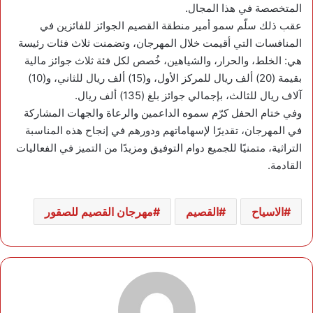
المتخصصة في هذا المجال.
عقب ذلك سلّم سمو أمير منطقة القصيم الجوائز للفائزين في
المنافسات التي أقيمت خلال المهرجان، وتضمنت ثلاث فئات رئيسة
هي: الخلط، والحرار، والشياهين، خُصص لكل فئة ثلاث جوائز مالية
بقيمة (20) ألف ريال للمركز الأول، و(15) ألف ريال للثاني، و(10)
آلاف ريال للثالث، بإجمالي جوائز بلغ (135) ألف ريال.
وفي ختام الحفل كرّم سموه الداعمين والرعاة والجهات المشاركة
في المهرجان، تقديرًا لإسهاماتهم ودورهم في إنجاح هذه المناسبة
التراثية، متمنيًا للجميع دوام التوفيق ومزيدًا من التميز في الفعاليات
القادمة.
الاسياح
القصيم
مهرجان القصيم للصقور