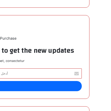
 Purchase
t to get the new updates!
et, consectetur.
أ
د
خ
ل
ب
ر
ي
د