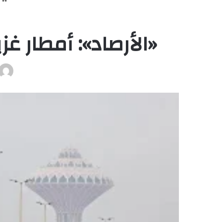
«الأرصاد»: أمطار غزيرة تشمل 8 مناطق بال