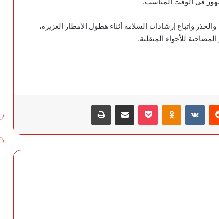
مهور في الوقت المناسب.
لحذر واتباع إرشادات السلامة أثناء هطول الأمطار الغزيرة،
المصاحبة للأجواء المتقلبة.
‏Reddit
‏VKontakte
Odnoklassniki
‫Pocket
مشاركة عبر البريد
طباعة