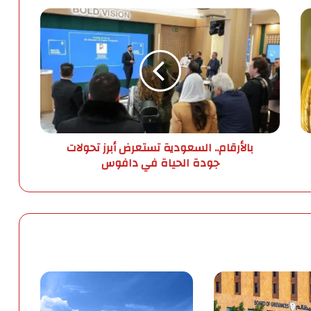
ب
ا
ل
أ
ر
ق
ا
م
.
بالأرقام.. السعودية تستعرض أبرز تحولات
.
جودة الحياة في دافوس
ا
ل
س
ع
و
د
ي
ة
ت
س
ت