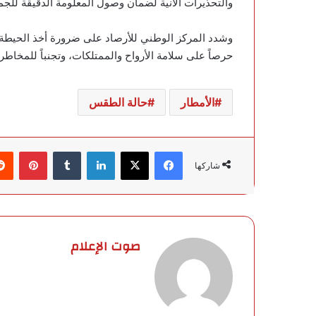
والتحذيرات الآنية لضمان وصول المعلومة الدقيقة للج
وشدد المركز الوطني للأرصاد على ضرورة أخذ الحيطة وا
حرصاً على سلامة الأرواح والممتلكات، وتجنباً للمخاطر 
الأمطار
حالة الطقس
فيسبوك
‫X
لينكدإن
‏Tumblr
بينتيريست
شاركها
صوت الإعلام