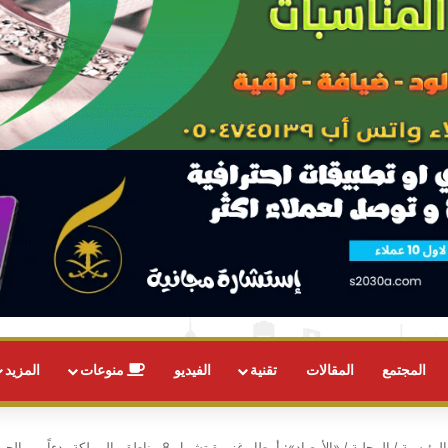
المجتمع
المقالات
تقنية
الفيديو
منوعات
المزيد
لرئيسية
/
المحلية
/
«الأرصاد»: أمطار غزيرة تشمل 8 مناطق بالمملكة بدءاً من الجمعة