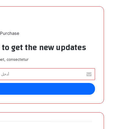
 Purchase
t to get the new updates!
et, consectetur.
أ
د
خ
ل
ب
ر
ي
د
ك
ا
ا