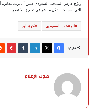
وتُوِّج حارس المنتخب السعودي حسن آل تريك بجائزة أف
التي أسهمت بشكل مباشر في تحقيق الانتصار.
المنتخب السعودي
كرة اليد
فيسبوك
‫X
لينكدإن
‏Tumblr
بينتيريست
شاركها
صوت الإعلام