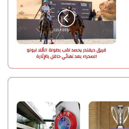
ر
ي
ق
د
ي
ف
ن
د
فريق ديفندر يحصد لقب بطولة العُلا لبولو
ر
الصحراء بعد نهائي حافل بالإثارة
ي
ح
ص
د
ل
ق
ب
ب
ط
و
ل
ة
ا