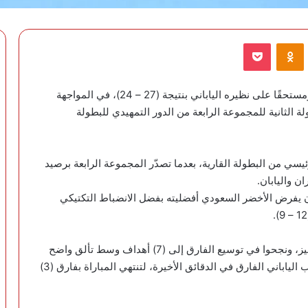
VKontak
Odnoklassniki
‫Pocket
حقق المنتخب السعودي الأول لكرة اليد انتصارًا مهمًا ومستحقًا على نظيره الياباني بنتيجة (27 – 24)، في المواجهة
لثانية للمجموعة الرابعة من الدور التمهيدي للبطولة
رئيسي من البطولة القارية، بعدما تصدّر المجموعة الرابعة برصيد
 أن يفرض الأخضر السعودي أفضليته بفضل الانضباط التكتيكي
وفي الشوط الثاني، واصل نجوم الأخضر حضورهم المميز، ونجحوا في توسيع الفارق إلى (7) أهداف وسط تألق واضح
في الجانبين الدفاعي والهجومي، قبل أن يقلّص المنتخب الياباني الفارق في الدقائق الأخيرة، لتنتهي المباراة بفارق (3)