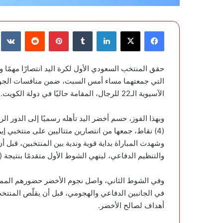
فيسبوك
‫X
لينكدإن
‏Tumblr
بينتيريست
‏Reddit
‏te
التي جمعتهما مساء أمس السبت، ضمن منافسات الجولة ا
الآسيوية الـ22 للرجال، المقامة حاليًا في دولة الكويت.
وبهذا الفوز، حسم أخضر اليد تأهله رسميًا إلى الدور ال
(4) نقاط، جمعها من انتصارين متتاليين على منتخبي إيران واليابان.
وشهدت المباراة بداية قوية وندية بين المنتخبين، قبل
والتنظيم الدفاعي، لينهي الشوط الأول متقدمًا بنتيجة (12 – 9).
أهداف لصالح الأخضر.