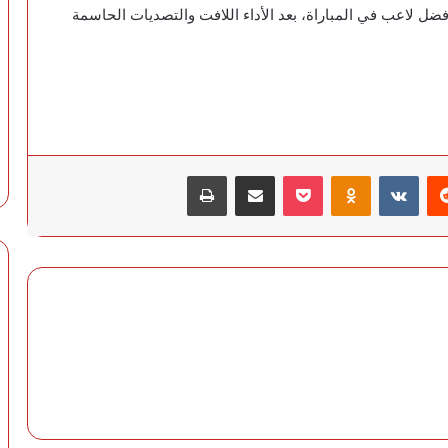
ضل لاعب في المباراة، بعد الأداء اللافت والتصديات الحاسمة
‏Reddit
‏VKontakte
Odnoklassniki
‫Pocket
مشاركة عبر البريد
طباعة