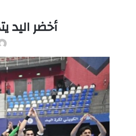
أخضر اليد يت