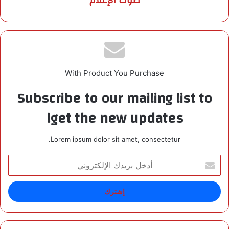
صوت الإعلام
With Product You Purchase
Subscribe to our mailing list to
get the new updates!
Lorem ipsum dolor sit amet, consectetur.
أ
د
خ
ل
ب
ر
ي