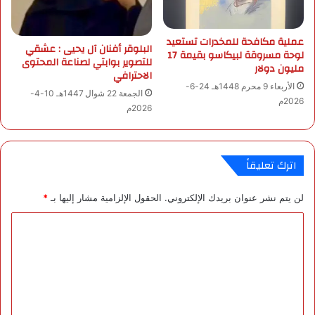
ن
4
ص
م
ر
عملية مكافحة للمخدرات تستعيد
ل
؟
البلوقر أفنان آل يحيى : عشقي
لوحة مسروقة لبيكاسو بقيمة 17
ي
للتصوير بوابتي لصناعة المحتوى
مليون دولار
الاحترافي
ا
الأربعاء 9 محرم 1448هـ 24-6-
ر
الجمعة 22 شوال 1447هـ 10-4-
2026م
د
2026م
و
ل
ا
اترك تعليقاً
ر
لن يتم نشر عنوان بريدك الإلكتروني.
الحقول الإلزامية مشار إليها بـ
*
ا
ل
ت
ع
ل