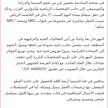
في نسخته السادسة بحضور بارز من نجوم السينما والدراما
والموسيقى، إلى جانب الشخصيات الرياضية والمؤثرين العرب، وذلك
في حفل سيقام مساء اليوم السبت 17 يناير في العاصمة الرياض.
سيبث الحفل مباشرة عبر مجموعة من قنوات MBC ومنصة “MBC
شاهد”.
المهرجان يعدّ واحدًا من أبرز الفعاليات الفنية والترفيهية في
المنطقة، حيث يتضمن تجارب فنية متنوعة من لحظة وصول النجوم
إلى السجادة الخزامية، مرورًا بعروض فنية حية، وحتى توزيع الجوائز.
سيعمل المهرجان على تكريم الشخصيات البارزة التي حققت
نجاحات خلال العام الفائت، مع إتاحة الفرصة للجمهور لاختيار
الفائزين من خلال التصويت عبر تطبيق “JOY AWARDS”.
يتنافس في فئة السينما أربعة أفلام للحصول على جائزة الفيلم
المفضل، مع ترشيحات لأفضل ممثل وممثلة. أما في المسلسلات،
فتتعدد الأعمال المتنافسة في فئات متعددة، من بينها أفضل مسلسل
خليجي ومصري ومشرقي.