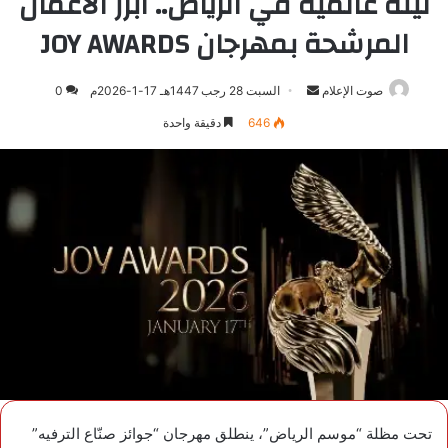
ليلة عالمية في الرياض.. أبرز الأعمال
المرشحة بمهرجان JOY AWARDS
صوت الإعلام
أرسل
السبت 28 رجب 1447هـ 17-1-2026م
0
بريدا
646
دقيقة واحدة
إلكترونيا
تحت مظلة “موسم الرياض”، ينطلق مهرجان “جوائز صنّاع الترفيه”