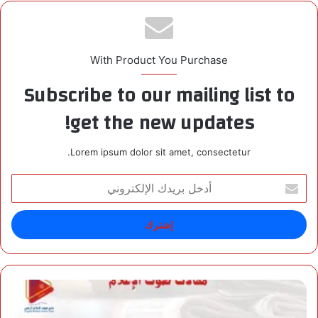
With Product You Purchase
Subscribe to our mailing list to
get the new updates!
Lorem ipsum dolor sit amet, consectetur.
أ
د
خ
ل
ب
ر
ي
د
ل
ك
م
ا
ا