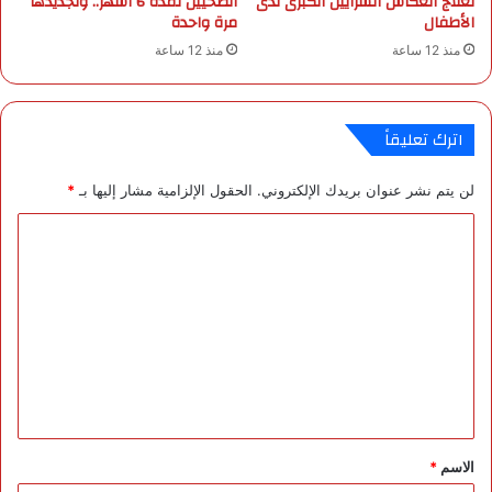
لعلاج انعكاس الشرايين الكبرى لدى
الصحيين لمدة 6 أشهر.. وتجديدها
ئ
الأطفال
مرة واحدة
ي
منذ 12 ساعة
منذ 12 ساعة
ة
ب
م
ح
اترك تعليقاً
ل
ي
لن يتم نشر عنوان بريدك الإلكتروني.
الحقول الإلزامية مشار إليها بـ
*
ة
ب
ا
ر
ب
ل
ر
ت
ف
ع
ي
ا
ل
ل
ي
س
و
ق
د
*
الاسم
*
ا
ن