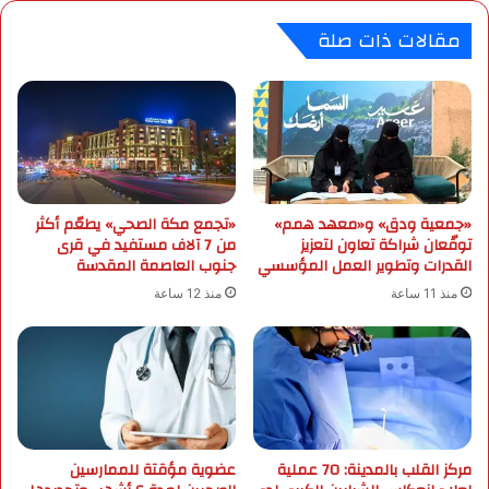
إ
مقالات ذات صلة
غ
ا
ث
ة
”
ي
و
ز
«جمعية ودق» و«معهد همم»
«تجمع مكة الصحي» يطعّم أكثر
ع
توقّعان شراكة تعاون لتعزيز
من 7 آلاف مستفيد في قرى
1
القدرات وتطوير العمل المؤسسي
جنوب العاصمة المقدسة
.
4
منذ 11 ساعة
منذ 12 ساعة
0
0
س
ل
ة
غ
ذ
مركز القلب بالمدينة: 70 عملية
عضوية مؤقتة للممارسين
ا