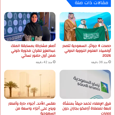
مقالات ذات صلة
ل
ع
ت
ل
ا
و
ر
م
ي
ا
خ
ل
ي
ب
ي
ي
ح
حصدت 4 جوائز.. السعودية تتصدر
أصغر مشاركة بمسابقة الملك
ئ
أولمبياد العلوم النووية الدولي
عبدالعزيز للقرآن: فخورة كوني
ت
ة
2026
ضمن أول حضور نسائي
ض
ب
ن
ب
منذ 36 دقيقة
منذ 42 دقيقة
ف
ر
ع
ي
ا
د
ل
ة
ي
ت
ة
ن
«
ا
فرق الإطفاء تخمد حريقاً بمنشأة
طقس الأحد.. أجواء حارة وأمطار
ك
ل
تابعة لمصفاة أرامكو بجازان دون
ورياح على أجزاء واسعة من
ف
ا
إصابات
السعودية
ي
ل