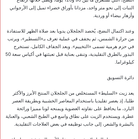
النبات إلى نحو متر واحد، مزدانا بأوراق خضراء تميل إلى الأرجواني
وأزهار بيضاء أو وردية.
وعند اكتمال النضج، يُحصد الجلجلان يدويا بعد صلاة الظهر للاستفادة
من حرارة الشمس، ثم يجفف في عملية تعرف بـ«التسطير»، ويرتب
في حزم هرمية تسمى «التخييم». وبعد الجفاف الكامل، تستخرج
البذور بالطرق التقليدية، وتنقى بعناية قبل تعبئتها في أكياس سعة 50
كيلوغراما.
دائرة التسويق
يعد زيت «السليط» المستخلص من الجلجلان المنتج الأبرز والأكثر
طلبا، إذ يعصر تقليديا باستخدام المعاصر الخشبية وبطريقة العصر
البارد، ما يحافظ على نقاوته العضوية ويمنحه لونا مميزا ورائحة
عطرة. ويستخدم الزيت على نطاق واسع في الطبخ الشعبي، والعناية
بالبشرة والشعر، إلى جانب توظيفه في بعض العلاجات التقليدية.