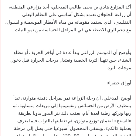
أكد المزارع هادي بن يحيى طالبي المدخلي، أحد مزارعي المنطقة،
أن زراعة الجلجلان تعتمد بشكل أساسي على النظام البعلي
التقليدي، الذي يستمد مقوماته من مياه الأمطار الموسمية والسيول،
مع دعم الري الاصطناعي في المراحل الحساسة من نمو النبات.
وأوضح أن الموسم الزراعي يبدأ عادة في أواخر الخريف أو مطلع
الشتاء، حين تتهيأ التربة الخصبة وتعتدل درجات الحرارة قبل دخول
موجات البرد.
أوراق خضراء
أوضح المدخلي، أن رحلة الزراعة تمر بمراحل دقيقة متوارثة، تبدأ
بتنظيف الأرض من الحشائش وتقسيمها إلى مربعات متساوية، ثم
ريها وتركها رطبة لعدة أيام، يعقب ذلك نثر البذور يدويا بطريقة
«السفح» لضمان توزيع متوازن، ثم تغطيتها بالتراب فيما يعرف
بعملية «الكم». ويسقى المحصول أسبوعيا حتى يصل إلى مرحلة
النضج، التي تستغرق ما بين 90 و120 يومًا، ويصل خلالها ارتفاع