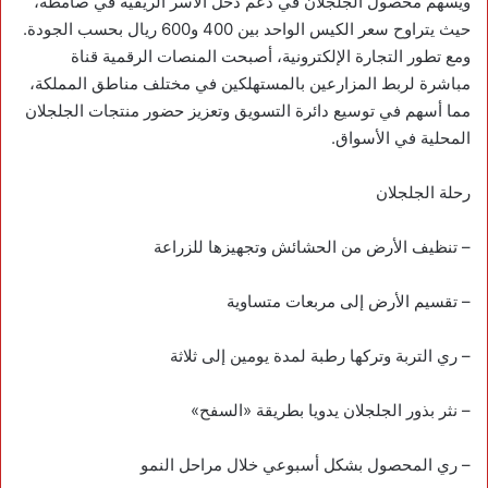
ويسهم محصول الجلجلان في دعم دخل الأسر الريفية في صامطة،
حيث يتراوح سعر الكيس الواحد بين 400 و600 ريال بحسب الجودة.
ومع تطور التجارة الإلكترونية، أصبحت المنصات الرقمية قناة
مباشرة لربط المزارعين بالمستهلكين في مختلف مناطق المملكة،
مما أسهم في توسيع دائرة التسويق وتعزيز حضور منتجات الجلجلان
المحلية في الأسواق.
رحلة الجلجلان
– تنظيف الأرض من الحشائش وتجهيزها للزراعة
– تقسيم الأرض إلى مربعات متساوية
– ري التربة وتركها رطبة لمدة يومين إلى ثلاثة
– نثر بذور الجلجلان يدويا بطريقة «السفح»
– ري المحصول بشكل أسبوعي خلال مراحل النمو