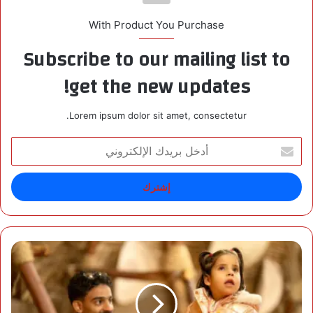
With Product You Purchase
Subscribe to our mailing list to
get the new updates!
Lorem ipsum dolor sit amet, consectetur.
أ
د
خ
ل
ب
ر
ي
د
ب
ك
م
ا
ش
ل
ا
إ
ر