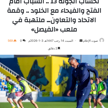
لحساب الجولة 13 .. الشباب أمام
الفتح والفيحاء مع الخلود .. وقمة
الاتحاد والتعاون… ملتهبة في
ملعب «الفيصل»
صوت الإعلام
أرسل
السبت 14 رجب 1447هـ 3-1-2026م
0
569
بريدا
2 دقائق
إلكترونيا