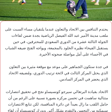
يحتدم التنافس بين الاتحاد والتعاون عندما يلتقيان مساء السبت على
ملعب مدينة الأمير عبد الله الفيصل الرياضية بجدة ضمن لقاءات
الجولة الثالثة عشرة من الدوري السعودي للمحترفين، في حين
يستقبل الفيحاء نظيره الخلود بالمجمعة، ويواجه الفتح ضيفه الشباب
في الأحساء على أمل مواصلة صحوته الأخيرة.
في جدة ستكون الجماهير على موعد مع موقعة مثيرة بين التعاون
الذي يحتل المركز الثالث في لائحة ترتيب الدوري، ومُضيفه الاتحاد
الذي يحضر في المركز السادس.
الاتحاد بقيادة البرتغالي سيرجو كونسيساو نجح في تحقيق انتصارات
متتالية ساهمت في تحسن مركزه بصورة نسبية على الرغم من أن
حامل اللقب ما زال بعيداً عن دائرة المنافسة، لكن تتابع الانتصارات
سيمكنه من التحسن والتقدم بشكل أكبر. ويدرك كونسيساو أن لقاء