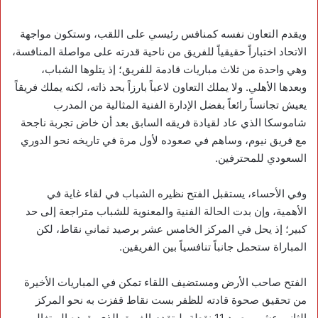
ويقدم التعاون نفسه كمنافس رئيسي على اللقب، وستكون مواجهة
الاتحاد اختباراً حقيقياً للفريق من ناحية قدرته على مواصلة المنافسة،
وهي واحدة من ثلاث مباريات قادمة للفريق؛ إذ يتلوها الشباب،
وبعدها الأهلي. ولا يملك التعاون لاعباً بارزاً بحد ذاته، لكنه يملك فريقاً
يعيش تجانساً رائعاً بفضل الإدارة الفنية المثالية من المدرب
شاموسكا الذي عاد لقيادة فريقه السابق بعد أن خاض تجربة ناجحة
مع فريق نيوم، وساهم في صعوده لأول مرة في تاريخه نحو الدوري
السعودي للمحترفين.
وفي الأحساء، يستقبل الفتح نظيره الشباب في لقاء غاية في
الأهمية، وإن بدت الحالة الفنية والمعنوية للشباب متراجعة إلى حد
كبير؛ إذ يحل في المركز الخامس عشر برصيد ثماني نقاط، لكن
المباراة ستحمل جانباً تنافسياً بين الفريقين.
الفتح صاحب الأرض ومستضيف اللقاء تمكن في المباريات الأخيرة
من تحقيق صحوة قادته للظفر بست نقاط قفزت به نحو المركز
الثاني عشر برصيد 11 نقطة، ليتقدم الفريق الذي يقوده البرتغالي