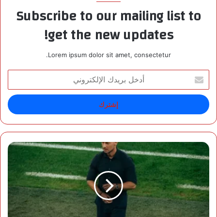
Subscribe to our mailing list to
get the new updates!
Lorem ipsum dolor sit amet, consectetur.
أ
د
خ
ل
ب
ر
ي
د
ي
ك
ا
ا
ي
ل
س
إ
ل
ل
ه
ك
ي
ت