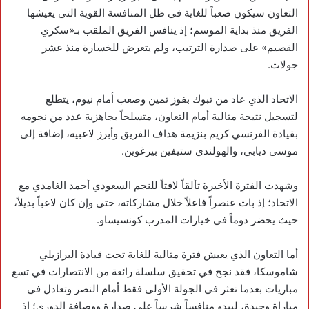
التعاون سيكون صعباً للغاية في ظل المنافسة القوية التي يعيشها
الفريق منذ بداية الموسم؛ إذ ينافس الفريق الملقب بـ«سكري
القصيم» على صدارة الترتيب، ولم يتعرض للخسارة منذ عشر
جولات.
الاتحاد الذي عاد من تبوك بفوز ثمين وصعب أمام نيوم، يتطلع
لتسجيل نتيجة مثالية أمام التعاون، متسلحاً بجاهزية عدد من نجومه
بقيادة الفرنسي كريم بنزيمة هداف الفريق وأبرز لاعبيه، إضافة إلى
موسى ديابي، والهولندي ستيفين بيرغوين.
وشهدت الفترة الأخيرة تألقاً لافتاً للنجم السعودي أحمد الغامدي مع
الاتحاد؛ إذ بات عنصراً فاعلاً خلال مشاركاته، حتى وإن كان لاعباً بديلاً،
حيث يحضر دوماً في خيارات المدرب كونسيساو.
أما التعاون الذي يعيش فترة مثالية للغاية تحت قيادة البرازيلي
شاموسكا، فقد نجح في تحقيق سلسلة رائعة من الانتصارات في تسع
مباريات بعدما تعثر في الجولة الأولى فقط أمام النصر وتعادل في
مباراة وحيدة، ليبدو منافساً شرساً على صدارة ووصافة الدوري؛ إذ