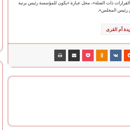
ة والقرارات ذات الصلة»، محل عبارة «يكون للمؤسسة رئيس برتبة
من رئيس المجلس».
دة أم القرى
‏Reddit
‏VKontakte
Odnoklassniki
‫Pocket
مشاركة عبر البريد
طباعة