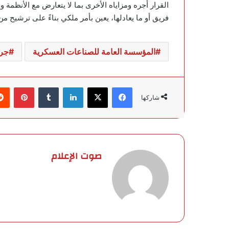
القرار أجره ومزاياه الأخرى بما لا يتعارض مع الأنظم
فريق أو ما يعادلها، يعين بأمر ملكي بناءً على ترشيح 
المؤسسة العامة للصناعات العسكرية
جري
فيسبوك
‫X
لينكدإن
‏Tumblr
بينتيريست
شاركها
صوت الإعلام