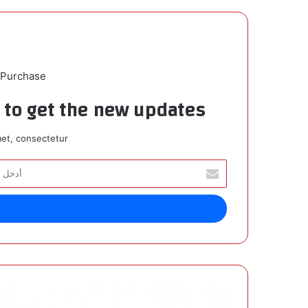
 Purchase
t to get the new updates!
et, consectetur.
أ
د
خ
ل
ب
ر
ي
د
ك
ن
ا
ص