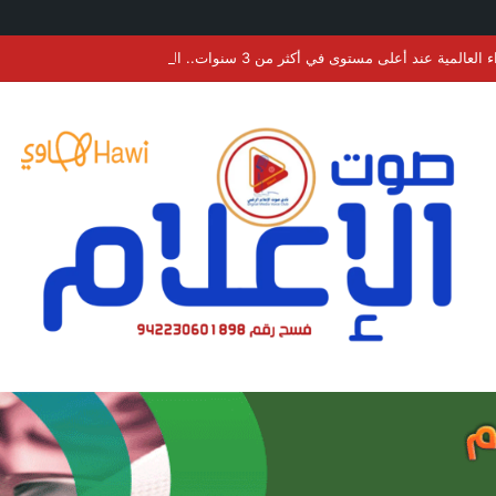
عند أعلى مستوى في أكثر من 3 سنوات.. الحبوب والسكر والزيوت النباتية تقود الارتفاع