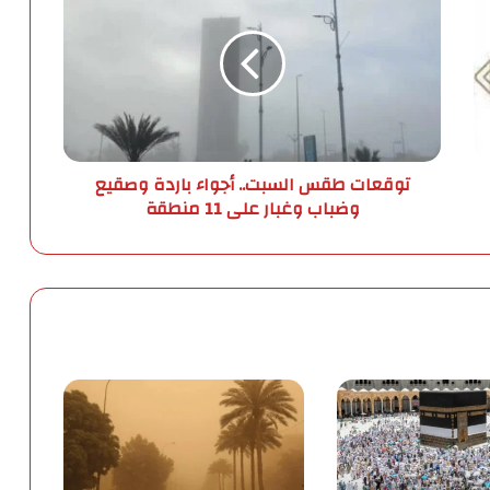
ق
ع
ا
ت
ط
ق
س
توقعات طقس السبت.. أجواء باردة وصقيع
ا
وضباب وغبار على 11 منطقة
ل
س
ب
ت
.
.
أ
ج
و
ا
ء
ب
ا