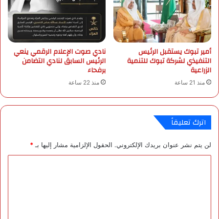
ر
ب
ا
ة
ل
و
م
ا
س
ل
أمير تبوك يستقبل الرئيس
نادي صوت الإعلام الرقمي ينعي
ي
غ
التنفيذي لشركة تبوك للتنمية
الرئيس السابق لنادي التضامن
ج
ب
الزراعية
برفحاء
ة
ا
منذ 21 ساعة
منذ 22 ساعة
ع
ر
ب
و
ر
ض
م
ب
اترك تعليقاً
ر
ا
ك
ب
لن يتم نشر عنوان بريدك الإلكتروني.
الحقول الإلزامية مشار إليها بـ
*
ز
ع
ا
ل
ا
ل
ى
ا
ل
ع
ت
د
ت
ص
ة
ع
ا
م
ل
ن