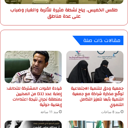
ل
س
طقس الخميس.. رياح نشطة مثيرة للأتربة والغبار وضباب
إ
.
على عدة مناطق
ب
.
ل
ر
ب
ي
ت
ا
مقالات ذات صلة
ن
ح
س
ن
ي
ش
ق
ط
ع
ة
ب
م
و
ث
ر
ي
ا
جمعية ودق للتنمية الاجتماعية
قيادة القوات المشتركة للتحالف:
ر
توقّع مذكرة شراكة مع جمعية
إصابة عدد (11) من المدنيين
ل
ة
التنمية بأبها لتعزيز التكامل
بمنطقة نجران نتيجة اعتداءات
ط
ل
التنموي
إرهابية حوثية
ر
ل
ق
أ
منذ 8 ساعات
منذ 11 ساعة
غ
ت
ي
ر