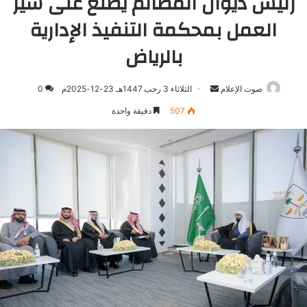
رئيس ديوان المظالم يطّلع على سير
العمل بمحكمة التنفيذ الإدارية
بالرياض
صوت الإعلام
أرسل
الثلاثاء 3 رجب 1447هـ 23-12-2025م
0
بريدا
507
دقيقة واحدة
إلكترونيا