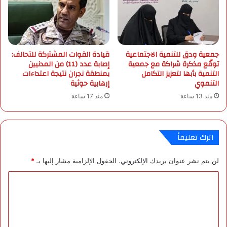
د
ق
ا
ا
ر
ل
ة
أ
"
س
جمعية ودق للتنمية الاجتماعية
قيادة القوات المشتركة للتحالف:
ل
ه
توقّع مذكرة شراكة مع جمعية
إصابة عدد (11) من المدنيين
و
م
التنمية بأبها لتعزيز التكامل
بمنطقة نجران نتيجة اعتداءات
ح
ا
التنموي
إرهابية حوثية
ا
ل
منذ 13 ساعة
منذ 17 ساعة
ت
س
ك
ع
"
و
ب
د
اترك تعليقاً
س
ي
ه
ة
لن يتم نشر عنوان بريدك الإلكتروني.
الحقول الإلزامية مشار إليها بـ
*
و
ي
ل
غ
ا
ة
ل
ل
ق
م
ت
ر
ع
ت