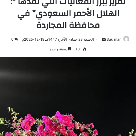
تقرير يبرز الفعاليات التي نفذها “:
الهلال الأحمر السعودي” في
محافظة المجاردة
Sau man
أرسل
الجمعة 28 جمادى الآخرة 1447هـ 19-12-2025م
0
بريدا
101
دقيقة واحدة
إلكترونيا