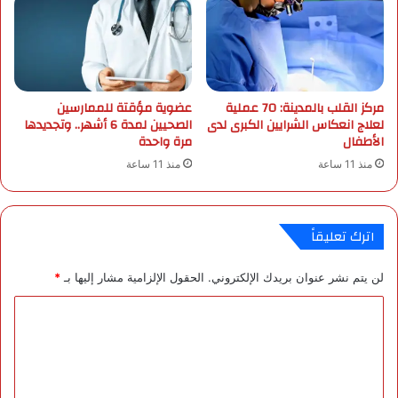
ك
ة
ي
ح
م
مركز القلب بالمدينة: 70 عملية
عضوية مؤقتة للممارسين
ي
لعلاج انعكاس الشرايين الكبرى لدى
الصحيين لمدة 6 أشهر.. وتجديدها
ه
الأطفال
مرة واحدة
ا
منذ 11 ساعة
منذ 11 ساعة
ا
ل
و
ع
اترك تعليقاً
ي
لن يتم نشر عنوان بريدك الإلكتروني.
الحقول الإلزامية مشار إليها بـ
*
ا
ل
ت
ع