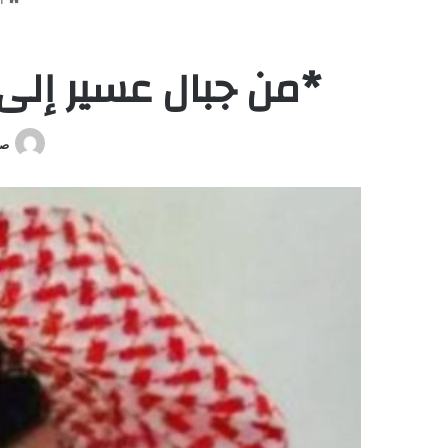
*من جبال عسير إلى 
صو