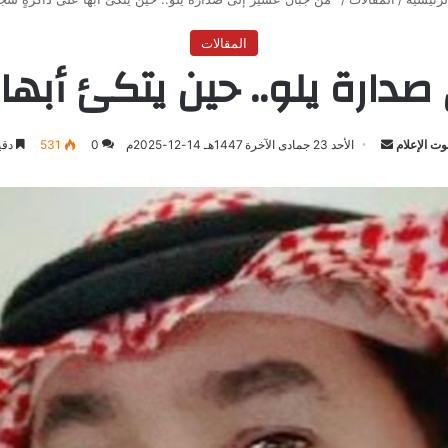
المقالات
صدارة يلو.. حين يتكئ أبها 
ت الإعلام
أرسل
الأحد 23 جمادى الآخرة 1447هـ 14-12-2025م
0
531
دقي
بريدا
إلكترونيا