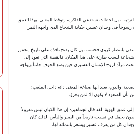
لترتيب، بل لحظات تستدعي الذاكرة، وتوقظ المعنى. بهذا العمق
ات رسوخاً في وجدان عسير، حكاية الشجاع الذي واجهه النمر
تفي بانتصار كروي فحسب، بل كان يفتح نافذة على تاريخٍ محفور
الشجاعة ليست طارئة على هذا المكان. فالقصة التي تعود إلى
رة، بل أصبحت مرآة لروح الإنسان العسيري حين يضع الخوف جانباً ويواجه
عبة. واليوم، يعيد أبها صياغة المعنى ذاته داخل الملعب؛
ن بأن الصعود لا يكون إلا لمن يجرؤ.
إلى عمق الهوية. لقد قال لجماهيره إن هذا الكيان ليس معزولاً
بون يحمل في نسيجه تاريخاً من الصبر والبأس. لذلك كان
 لوجدان كل من يعرف عسير ويشعر بانتمائه لها.