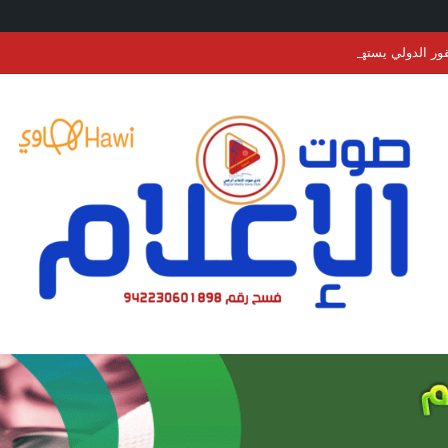
الدولي يستهدف تجاوز مبيعات 13 مليون ريال