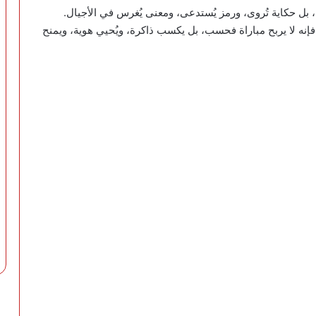
ل حكاية تُروى، ورمز يُستدعى، ومعنى يُغرس في الأجيال.
، فإنه لا يربح مباراة فحسب، بل يكسب ذاكرة، ويُحيي هوية، ويمنح