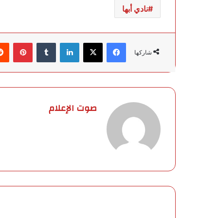
نادي أبها
فيسبوك
‫X
لينكدإن
‏Tumblr
بينتيريست
شاركها
صوت الإعلام