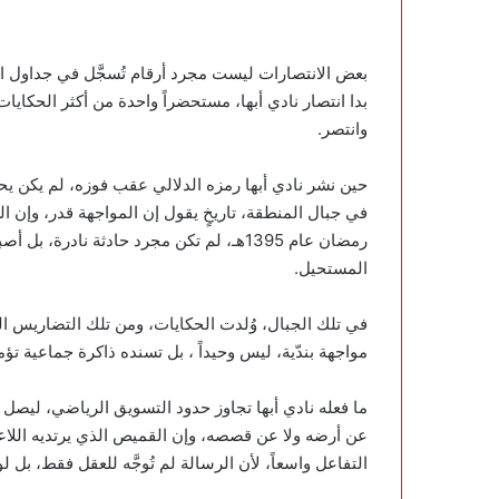
بعض الانتصارات ليست مجرد أرقام تُسجَّل في جداول ا
بدا انتصار نادي أبها، مستحضراً واحدة من أكثر الحكاي
وانتصر.
حين نشر نادي أبها رمزه الدلالي عقب فوزه، لم يكن يح
في جبال المنطقة، تاريخٍ يقول إن المواجهة قدر، وإن 
رمضان عام 1395هـ، لم تكن مجرد حادثة ناد
المستحيل.
في تلك الجبال، وُلدت الحكايات، ومن تلك التضاريس الص
مواجهة بندّية، ليس وحيداً ، بل تسنده ذاكرة جماعية تؤم
ما فعله نادي أبها تجاوز حدود التسويق الرياضي، ليصل 
عن أرضه ولا عن قصصه، وإن القميص الذي يرتديه اللاع
التفاعل واسعاً، لأن الرسالة لم تُوجَّه للعقل فقط، بل