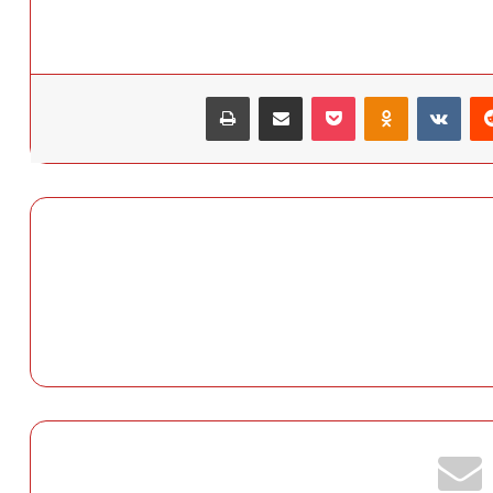
‏Reddit
‏VKontakte
Odnoklassniki
‫Pocket
مشاركة عبر البريد
طباعة