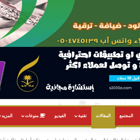
المجتمع
المقالات
تقنية
الفيديو
منوعات
المزيد
رئيسية
/
المقالات
/
*من جبال عسير إلى صدارة يلو.. حين يتكئ أبها على ذاكرةٍ شُج