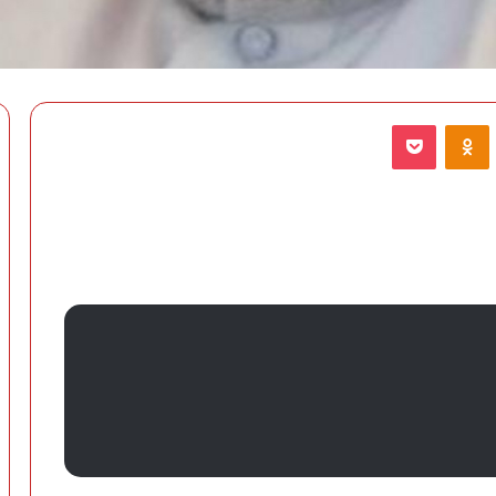
VKontak
Odnoklassniki
‫Pocket