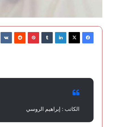
فيسبوك
‫X
لينكدإن
‏Tumblr
بينتيريست
‏Reddit
‏te
الكاتب : إبراهيم الروسي