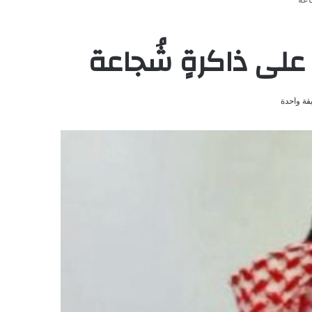
على ذاكرةٍ شُجاعة
قة واحدة