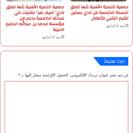
ر
ف
جمعية التنمية الأهلية بأبها تطلق
جمعية التنمية الأهلية بأبها تطلق
ا
ي
النسخة الخامسة من نادي بساتين
نادي “صيف زهر” للفتيات في
ج
م
القيم التقني للأطفال
نسخته الخامسة بدعم من
ع
د
مؤسسة محمد بن عبدالله الجميح
منذ 4 أسابيع
ت
ي
الخيرية
ه
ن
منذ 4 أسابيع
ا
ة
خ
س
ل
ي
ا
د
اترك تعليقاً
ل
ن
ش
ي
لن يتم نشر عنوان بريدك الإلكتروني.
الحقول الإلزامية مشار إليها بـ
*
ه
ا
ر
ل
ا
أ
ل
س
ت
ت
ر
ع
ا
ل
ل
ي
ي
ة