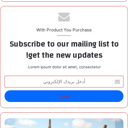
With Product You Purchase
Subscribe to our mailing list to
get the new updates!
Lorem ipsum dolor sit amet, consectetur.
أ
د
خ
ل
ب
ر
ي
د
«
ك
ا