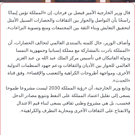
قال وزير الخارجية الأمير فيصل بن فرحان، إن «المملكة تؤمن إيمانًا
راسخًا بأن التواصل والحوار بين الثقافات والحضارات السبيل الأمثل
لتحقيق التعايش وبناء الثقة بين المجتمعات ومنع وتسوية النزاعات».
وأضاف الوزير، خال كلمته بالمنتدى العالمي لتحالف الحضارات، أن
«المملكة بادرت بالمشاركة مع مملكة إسبانيا وجمهورية النمسا
ودولة الفاتيكان في تأسيس مركز الملك عبد الله بن عبد العزيز
العالمي للحوار بين الأديان والثقافات ودعم جهود المنظمات الدولية
الأخرى، ومواجهة أطروحات الكراهية والتعصب والإقصاء». وفق قناة
«الحدث».
وتابع وزير الخارجية، أن «رؤية المملكة 2030 ليست مشروعا طموحا
يسعى إلى تقليل اعتماد المملكة على النفط وتنويع مصادر الدخل
فحسب، بل هي مشروع وطني ثقافي يسعى لبناء قيم الاعتدال
والانفتاح على الثقافات الأخرى ومحاربة التطرف والكراهية».