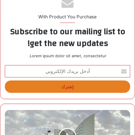
With Product You Purchase
Subscribe to our mailing list to
get the new updates!
Lorem ipsum dolor sit amet, consectetur.
أ
د
خ
ل
ب
ر
ي
د
ف
ك
ت
ا
ح
ل
ب