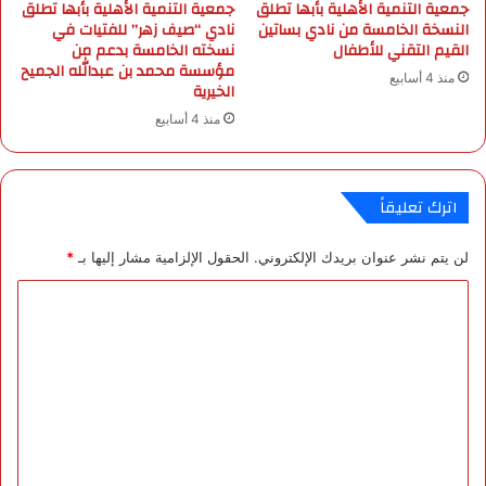
جمعية التنمية الأهلية بأبها تطلق
جمعية التنمية الأهلية بأبها تطلق
ن
ف
النسخة الخامسة من نادي بساتين
نادي “صيف زهر” للفتيات في
س
ي
القيم التقني للأطفال
نسخته الخامسة بدعم من
خ
ا
مؤسسة محمد بن عبدالله الجميح
منذ 4 أسابيع
ت
ل
الخيرية
ه
ر
منذ 4 أسابيع
ا
ي
ل
ا
ر
ض
ا
اترك تعليقاً
ب
ع
لن يتم نشر عنوان بريدك الإلكتروني.
الحقول الإلزامية مشار إليها بـ
*
ة
م
ا
ح
ل
ق
قً
ت
ا
ع
أ
ث
ل
رً
ي
ا