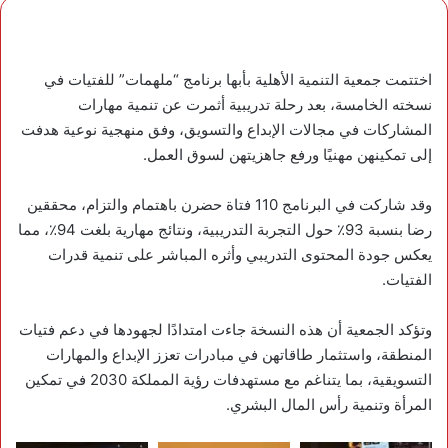
اختتمت جمعية التنمية الأهلية بأبها برنامج “ملهمات” للفتيات في
نسخته الخامسة، بعد رحلة تدريبية أثمرت عن تنمية مهارات
المشاركات في مجالات الإبداع والتسويق، وفق منهجية نوعية هدفت
إلى تمكينهن مهنيًا ورفع جاهزيتهن لسوق العمل.
وقد شاركت في البرنامج 110 فتاة حضرن باهتمام والتزام، محققين
رضا بنسبة 93٪؜ حول التجربة التدريبية، ونتائج مهارية بلغت 94٪؜، مما
يعكس جودة المحتوى التدريبي وأثره المباشر على تنمية قدرات
الفتيات.
وتؤكد الجمعية أن هذه النسخة جاءت امتدادًا لجهودها في دعم فتيات
المنطقة، واستثمار طاقاتهن في مبادرات تعزز الإبداع والمهارات
التسويقية، بما يتناغم مع مستهدفات رؤية المملكة 2030 في تمكين
المرأة وتنمية رأس المال البشري.