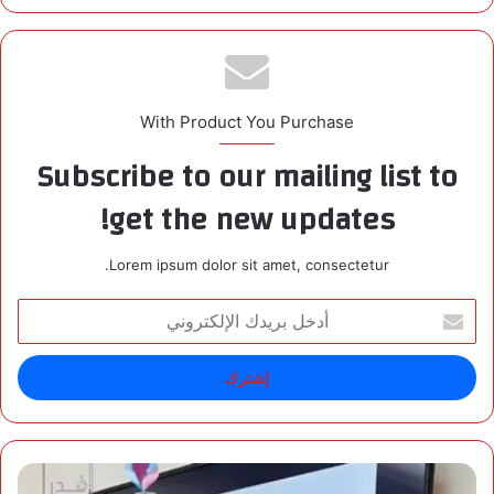
With Product You Purchase
Subscribe to our mailing list to
get the new updates!
Lorem ipsum dolor sit amet, consectetur.
أ
د
خ
ل
ب
ر
ي
د
ج