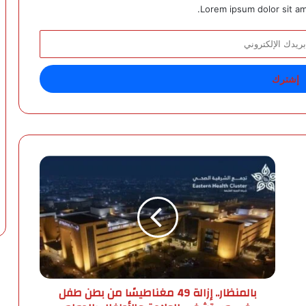
Lorem ipsum dolor sit am
ب
ا
ل
م
ن
ظ
ا
ر
.
بالمنظار.. إزالة 49 مغناطيسًا من بطن طفل
.