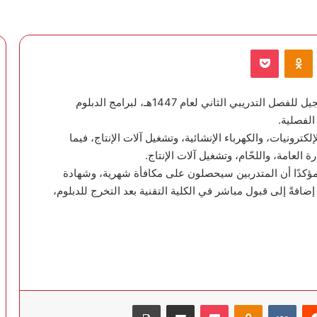
VKontak
Odnoklassniki
‫Pocket
فتح المعهد الصناعي الثانوي بنجران باب القبول والتسجيل للفصل التدريبي الثاني لعام 1447هـ، لبرامج الدبلوم
الفصلية.
ترونيات، والكهرباء الإنشائية، وتشغيل آلات الإنتاج، فيما
 العامة، واللحّام، وتشغيل آلات الإنتاج.
 مؤكدًا أن المتدربين سيحصلون على مكافأة شهرية، وشهادة
افةً إلى قبول مباشر في الكلية التقنية بعد التخرج للدبلوم،
‏Reddit
‏VKontakte
Odnoklassniki
‫Pocket
مشاركة عبر البريد
طباعة