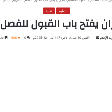
التعليم
تقنية
 يفتح باب القبول للفصل التدر
 الإعلام
أرسل
الأثنين 10 جمادى الآخرة 1447هـ 1-12-2025م
0
508
أقل 
بريدا
إلكترونيا