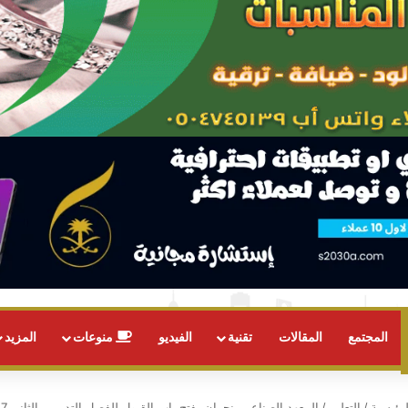
المجتمع
المقالات
تقنية
الفيديو
منوعات
المزيد
رئيسية
/
التعليم
/
المعهد الصناعي بنجران يفتح باب القبول للفصل التدريبي الثاني 1447