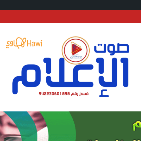
حالف: إصابة عدد (11) من المدنيين بمنطقة نجران نتيجة اعتداءات إرهابية حوثية