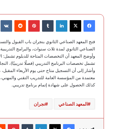
فيسبوك
‫X
لينكدإن
‏Tumblr
بينتيريست
‏Reddit
‏te
الصناعي الثانوي لمدة ثلاث سنوات، والبرامج التدريبية 
وأوضح المعهد أن التخصصات المتاحة للدبلوم تشمل: الإلك
تشمل تخصصات البرنامج التدريبي (فصلًا تدريبيًا)، النجارة
وأشار إلى أن التسجيل متاح حتى يوم الأربعاء المقبل،
معتمدة من المؤسسة العامة للتدريب التقني والمهني، إض
كذلك الحصول على شهادة إتمام برنامج تدريبي.
المعهد الصناعي
نجران
فيسبوك
‫X
لينكدإن
‏Tumblr
بينتيريست