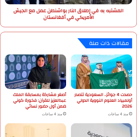
س
ه
المشتبه به في إطلاق النار بواشنطن عمل مع الجيش
ا
ف
الأمريكي في أفغانستان
ل
ي
ع
إ
ر
ط
ب
ل
مقالات ذات صلة
ب
ا
ع
ق
د
ا
ا
ل
ن
ن
ت
ا
ه
ر
ا
ب
حصدت 4 جوائز.. السعودية تتصدر
أصغر مشاركة بمسابقة الملك
ء
و
أولمبياد العلوم النووية الدولي
عبدالعزيز للقرآن: فخورة كوني
ا
ا
2026
ضمن أول حضور نسائي
ل
ش
ت
ن
منذ 4 ساعات
منذ 4 ساعات
ص
ط
ف
ن
ي
ع