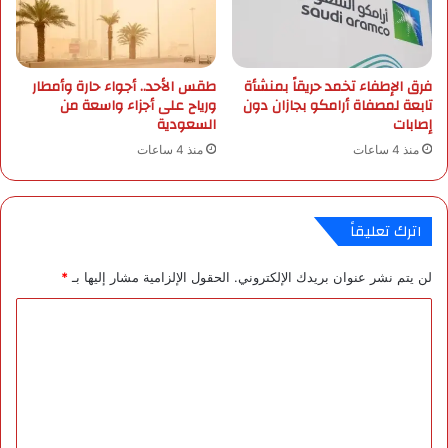
ا
م
ت
ل
م
ع
فرق الإطفاء تخمد حريقاً بمنشأة
طقس الأحد.. أجواء حارة وأمطار
ا
تابعة لمصفاة أرامكو بجازان دون
ورياح على أجزاء واسعة من
ل
إصابات
السعودية
ج
منذ 4 ساعات
منذ 4 ساعات
ي
ش
ا
ل
اترك تعليقاً
أ
م
لن يتم نشر عنوان بريدك الإلكتروني.
الحقول الإلزامية مشار إليها بـ
*
ر
ي
ا
ك
ي
ل
ف
ت
ي
ع
أ
ف
ل
غ