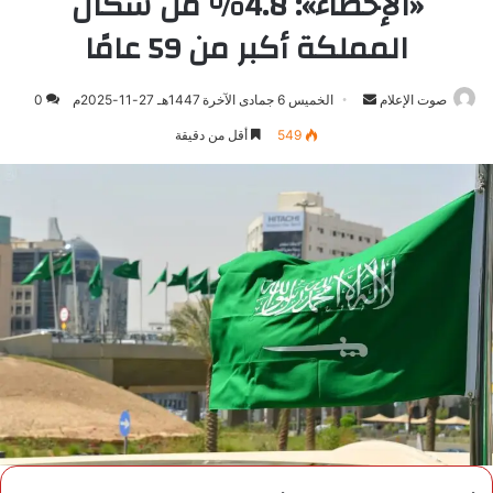
«الإحصاء»: 4.8% من سكان
المملكة أكبر من 59 عامًا
صوت الإعلام
أرسل
الخميس 6 جمادى الآخرة 1447هـ 27-11-2025م
0
بريدا
549
أقل من دقيقة
إلكترونيا