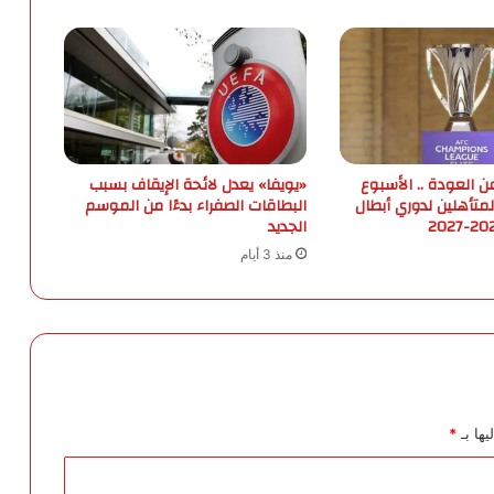
ك
أ
س
ا
ل
ع
ر
ب
ن العودة .. الأسبوع
«يويفا» يعدل لائحة الإيقاف بسبب
ب
لمتأهلين لدوري أبطال
البطاقات الصفراء بدءًا من الموسم
الجديد
ع
د
منذ 3 أيام
ا
ن
ت
ه
ا
ء
ا
ل
يها بـ
*
ت
ص