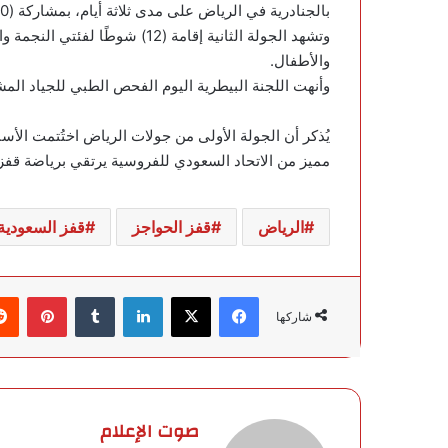
بالجنادرية في الرياض على مدى ثلاثة أيام، بمشاركة (150) فارسًا وفارسة من (15) دولة حول العالم.
والأطفال.
وأنهت اللجنة البيطرية اليوم الفحص الطبي للجياد الم
يُذكر أن الجولة الأولى من جولات الرياض اختُتمت الأ
مميز من الاتحاد السعودي للفروسية يرتقي برياضة قفز الح
الرياض
قفز الحواجز
قفز السعودية
فيسبوك
‫X
لينكدإن
‏Tumblr
بينتيريست
شاركها
صوت الإعلام