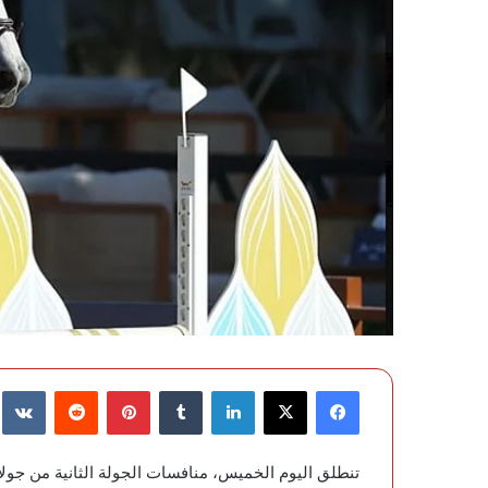
فيسبوك
‫X
لينكدإن
‏Tumblr
بينتيريست
‏Reddit
‏te
تنطلق اليوم الخميس، منافسات الجولة الثانية من جول