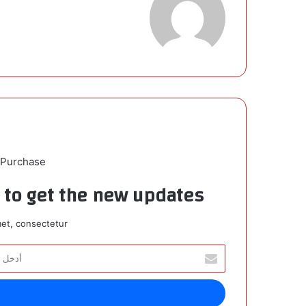
 Purchase
t to get the new updates!
et, consectetur.
أ
د
خ
ل