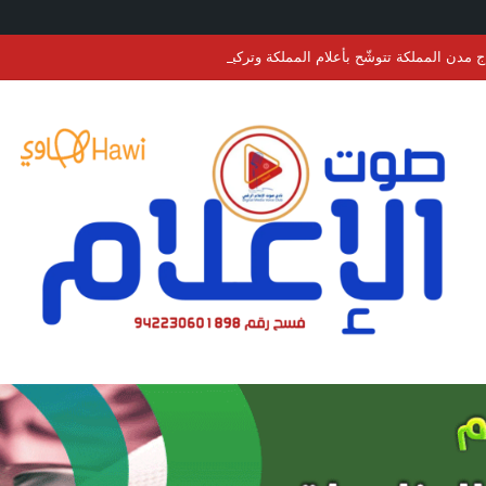
ج مدن المملكة تتوشّح بأعلام المملكة وتركيا وباكستان احتفاءً بتوقيع “اتفاقية مكة ل