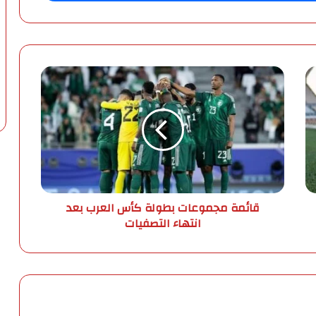
ق
ا
ئ
م
ة
م
ج
م
و
قائمة مجموعات بطولة كأس العرب بعد
ع
انتهاء التصفيات
ا
ت
ب
ط
و
ل
ة