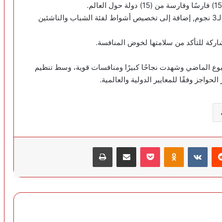
وتشهد الجولة الثانية إقامة (12) شوطًا لفئتي النجمة والـ3 نجوم, إضافة إلى تخصيص أشواط لفئة الشباب والناشئين
شاركة للتأكد من سلامتها لخوض المنافسة.
سبوع الماضي وشهدت نجاحًا كبيرًا ومنافسات قوية، وسط تنظيم
واجز وفقًا للمعايير الدولية والعالمية.
‏Reddit
‏VKontakte
Odnoklassniki
‫Pocket
مشاركة عبر البريد
طباعة