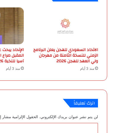
ل
ة
ا
ل
ع
ا
ش
ر
الاتحاد السعودي للهجن يعلن البرنامج
الإتحاد يبحث ع
ة
الزمني للنسخة الثامنة من مهرجان
المقبل صراع ا
ولي العهد للهجن 2026
آسيا للنخبة 2026-2027
م
ن
منذ 3 أيام
منذ 3 أيام
د
و
ر
ي
ا
اترك تعليقاً
ل
د
ر
لن يتم نشر عنوان بريدك الإلكتروني.
الحقول الإلزامية مشار إل
ج
ا
ة