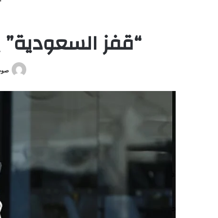
“قفز السعودية” يح
صوت 