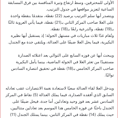
الأولى للمحترفين، وسط ارتفاع وتيرة المنافسة بين فرق المسابقة
الساعية لتعزيز مواقعها في جدول الترتيب.
ويتصدر أبها سلم الترتيب برصيد (22) نقطة، متقدمًا بنقطة واحدة
على العلا صاحب المركز الثاني بـ(21) نقطة، فيما يأتي العروبة ثالثًا
بـ(19) نقطة، والدرعية رابعًا بـ(18) نقطة.
وتُقام غدًا ثلاث مباريات في مستهل الجولة؛ إذ يستقبل أبها نظيره
البكيرية، فيما يحل العلا ضيفًا على العدالة، ويلتقي جدة مع الجندل.
ويبحث أبها عن فوزه السابع على التوالي بعد اعتلائه الصدارة
مستفيدًا من تعثر العلا في الجولة الماضية، بينما يأمل البكيرية
صاحب المركز الخامس بـ(18) نقطة في تحقيق انتصاره السادس
تواليًا.
ويدخل العلا لقاء العدالة سعيًا لاستعادة نغمة الانتصارات عقب تعادله
السابق الذي أفقده الصدارة، فيما يملك العدالة (5) نقاط في المركز
السادس عشر بعد فوز وحيد وتعادلين, أما جدة، فيحل ضيفًا على
الجندل باحثًا عن فوزه الخامس هذا الموسم بعد تعادلين متتاليين،
حيث يملك (14) نقطة في المركز الثامن، بينما يمتلك الجندل (11)