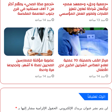
«جمعية ودق» و«معهد همم»
«تجمع مكة الصحي» يطعّم أكثر
ة
م
توقّعان شراكة تعاون لتعزيز
من 7 آلاف مستفيد في قرى
ا
القدرات وتطوير العمل المؤسسي
جنوب العاصمة المقدسة
ل
ج
منذ 13 ساعة
منذ 14 ساعة
و
ل
ة
ا
ل
ث
ا
مركز القلب بالمدينة: 70 عملية
عضوية مؤقتة للممارسين
ن
لعلاج انعكاس الشرايين الكبرى لدى
الصحيين لمدة 6 أشهر.. وتجديدها
ي
الأطفال
مرة واحدة
ة
منذ 14 ساعة
منذ 14 ساعة
م
ن
ج
و
اترك تعليقاً
ل
ا
لن يتم نشر عنوان بريدك الإلكتروني.
الحقول الإلزامية مشار إليها بـ
*
ت