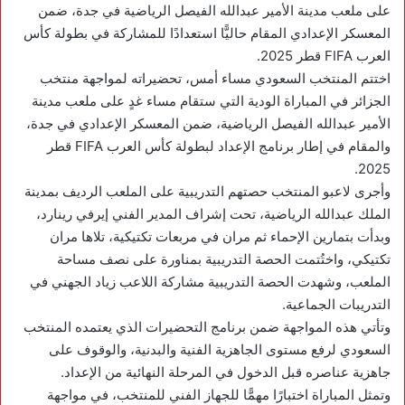
على ملعب مدينة الأمير عبدالله الفيصل الرياضية في جدة، ضمن
المعسكر الإعدادي المقام حاليًّا استعدادًا للمشاركة في بطولة كأس
العرب FIFA قطر 2025.
اختتم المنتخب السعودي مساء أمس، تحضيراته لمواجهة منتخب
الجزائر في المباراة الودية التي ستقام مساء غدٍ على ملعب مدينة
الأمير عبدالله الفيصل الرياضية، ضمن المعسكر الإعدادي في جدة،
والمقام في إطار برنامج الإعداد لبطولة كأس العرب FIFA قطر
2025.
وأجرى لاعبو المنتخب حصتهم التدريبية على الملعب الرديف بمدينة
الملك عبدالله الرياضية، تحت إشراف المدير الفني إيرفي رينارد،
وبدأت بتمارين الإحماء ثم مران في مربعات تكتيكية، تلاها مران
تكتيكي، واختُتمت الحصة التدريبية بمناورة على نصف مساحة
الملعب، وشهدت الحصة التدريبية مشاركة اللاعب زياد الجهني في
التدريبات الجماعية.
وتأتي هذه المواجهة ضمن برنامج التحضيرات الذي يعتمده المنتخب
السعودي لرفع مستوى الجاهزية الفنية والبدنية، والوقوف على
جاهزية عناصره قبل الدخول في المرحلة النهائية من الإعداد.
وتمثل المباراة اختبارًا مهمًّا للجهاز الفني للمنتخب، في مواجهة