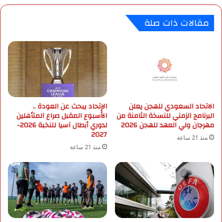
ا
م
ع
ل
مقالات ذات صلة
ا
ك
ل
ا
د
ل
و
م
ل
غ
ا
ر
ر
ب
.
ب
الاتحاد السعودي للهجن يعلن
الإتحاد يبحث عن العودة ..
.
ذ
البرنامج الزمني للنسخة الثامنة من
الأسبوع المقبل صراع المتأهلين
و
ك
مهرجان ولي العهد للهجن 2026
لدوري أبطال آسيا للنخبة 2026-
ا
ر
2027
ل
ى
منذ 21 ساعة
أ
ا
منذ 21 ساعة
و
س
ن
ت
ص
ق
ة
ل
ت
ا
س
ل
ج
ب