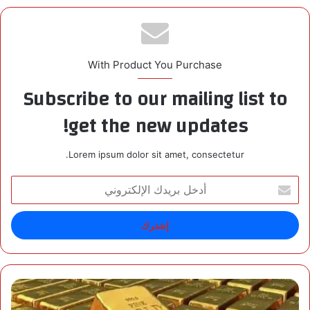
With Product You Purchase
Subscribe to our mailing list to
get the new updates!
Lorem ipsum dolor sit amet, consectetur.
أ
د
خ
ل
ب
ر
ي
د
ا
ك
ل