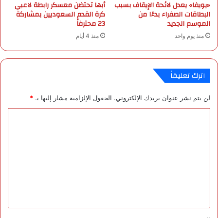
«يويفا» يعدل لائحة الإيقاف بسبب
أبها تحتضن معسكر رابطة لاعبي
ل
ل
البطاقات الصفراء بدءًا من
كرة القدم السعوديين بمشاركة
4
ا
الموسم الجديد
23 محترفاً
0
د
منذ يوم واحد
منذ 4 أيام
3
ه
9
.
1
اترك تعليقاً
9
د
لن يتم نشر عنوان بريدك الإلكتروني.
الحقول الإلزامية مشار إليها بـ
*
و
ل
ا
ا
ر
ل
ت
ع
ل
ي
ق
*