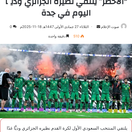
“الأخضر” يلتقي نظيره الجزائري وديًّا
اليوم في جدة
صوت الإعلام
أرسل
الثلاثاء 27 جمادى الأولى 1447هـ 18-11-2025م
0
بريدا
510
دقيقة واحدة
إلكترونيا
يلتقي المنتخب السعودي الأول لكرة القدم نظيره الجزائري وديًّا غدًا