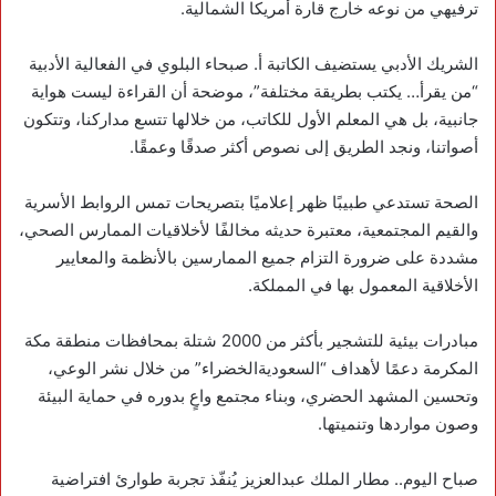
ترفيهي من نوعه خارج قارة أمريكا الشمالية.
‏الشريك الأدبي يستضيف الكاتبة أ. صبحاء البلوي في الفعالية الأدبية
“من يقرأ… يكتب بطريقة مختلفة”، موضحة أن القراءة ليست هواية
جانبية، بل هي المعلم الأول للكاتب، من خلالها تتسع مداركنا، وتتكون
أصواتنا، ونجد الطريق إلى نصوص أكثر صدقًا وعمقًا.
الصحة تستدعي طبيبًا ظهر إعلاميًا بتصريحات تمس الروابط الأسرية
والقيم المجتمعية، معتبرة حديثه مخالفًا لأخلاقيات الممارس الصحي،
مشددة على ضرورة التزام جميع الممارسين بالأنظمة والمعايير
الأخلاقية المعمول بها في المملكة.
‏مبادرات بيئية للتشجير بأكثر من 2000 شتلة بمحافظات منطقة مكة
المكرمة دعمًا لأهداف “السعوديةالخضراء” من خلال نشر الوعي،
وتحسين المشهد الحضري، وبناء مجتمع واعٍ بدوره في حماية البيئة
وصون مواردها وتنميتها.
‏صباح اليوم.. مطار الملك عبدالعزيز يُنفّذ تجربة طوارئ افتراضية