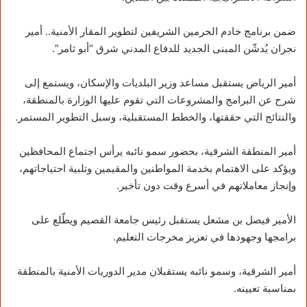
‏‏ضمن برنامج ‎خادم الحرمين الشريفين لتطوير المقار الأمنية.. أمير
نجران يُدشّن المبنى الجديد للدفاع المدني شرق “أبو ثامر”.
‏أمير الرياض يستقبل مساعد وزير البلديات والإسكان، ويستمع إلى
شرح عن البرامج والمشروعات التي تقوم عليها الوزارة بالمنطقة،
والنتائج التي حققتها، والخطط المستقبلية، وسبل التطوير المستمر.
‏أمير المنطقة الشرقية، بحضور سمو نائبه يرأس اجتماع المحافظين
ويؤكد على الاهتمام بخدمة المواطنين والمقيمين وتلبية احتياجاتهم،
وإنجاز معاملاتهم في أسرع وقت دون تأخير.
‏الأمير فيصل بن مشعل يستقبل رئيس جامعة القصيم ويطّلع على
برامجها وجهودها في تعزيز مخرجات التعليم.
‏أمير الشرقية، وسمو نائبه يستقبلان مدير الدوريات الأمنية بالمنطقة
بمناسبة تعيينه.