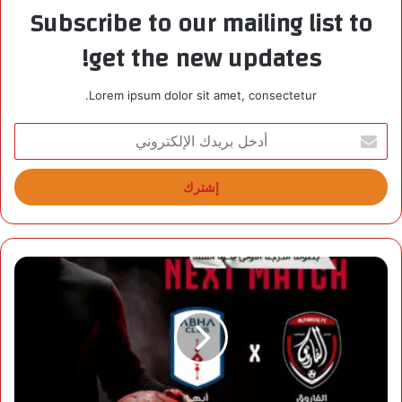
Subscribe to our mailing list to
get the new updates!
Lorem ipsum dolor sit amet, consectetur.
أ
د
خ
ل
ب
ر
ي
د
س
ك
لّ
ا
ة
ل
ا
إ
ل
ل
ف
ك
ا
ت
ر