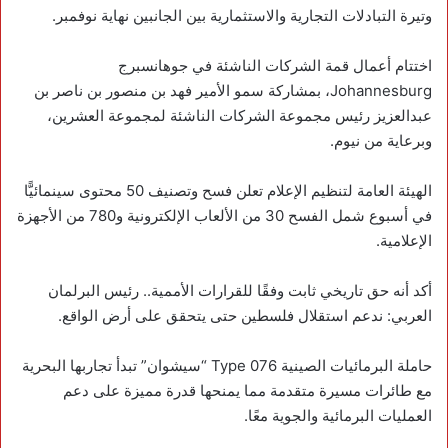
وتيرة التبادلات التجارية والاستثمارية بين الجانبين نهاية نوفمبر.
‏اختتام أعمال قمة الشركات الناشئة في جوهانسبرج
Johannesburg، بمشاركة سمو الأمير فهد بن منصور بن ناصر بن
عبدالعزيز رئيس مجموعة الشركات الناشئة لمجموعة العشرين،
وبرعاية من نيوم.
‏الهيئة العامة لتنظيم الإعلام تعلن فسح وتصنيف 50 محتوى سينمائيًّا
في أسبوع شمل الفسح 30 من الألعاب الإلكترونية و780 من الأجهزة
الإعلامية.
‏أكد أنه حق تاريخي ثابت وفقًا للقرارات الأممية.. رئيس البرلمان
العربي: ندعم استقلال فلسطين حتى يتحقق على أرض الواقع.
‏حاملة البرمائيات الصينية Type 076 “سيشوان” تبدأ تجاربها البحرية
مع طائرات مسيرة متقدمة مما يمنحها قدرة مميزة على دعم
العمليات البرمائية والجوية معًا.