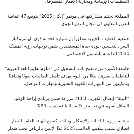
التنظيمات الإرهابية ومحاربة الأفكار المتطرفة.
‏المملكة تختتم مشاركتها في مؤتمر “إيكان 2025” بتوقيع 47 اتفاقية
لتعزيز التعاون في مجال النقل الجوي.
‏جمعية القطيف الخيرية تطلق أول سيارة لخدمة ذوي الهمم وكبار
السن، لتحسين جودة حياة المستفيدين ضمن توجهات رؤية المملكة
2030 الداعمة للشمول الاجتماعي.
‏جامعة الأميرة نورة تفتح باب التسجيل في “دبلوم تعليم اللغة العربية”
للناطقات بغيرها، بدءًا من اليوم بهدف تأهيل الطالبات لغويًا وثقافيًا،
وتمكينهن من المهارات اللغوية التعبيرية ومهارات التواصل.
‏”‎البيئة”: إيصال ‎الكهرباء لـ 213 مزرعة ضمن برنامج إزاحة الوقود
السائل أسهم في تخفيض تكلفة الطاقة بنسبة 60%
برعاية وزارة البلديات والإسكان وبالشراكة مع الهيئة العامة للعقار..
انطلاق سيتي سكيب العالمي 2025 غدًا الإثنين بالرياض تحت شعار