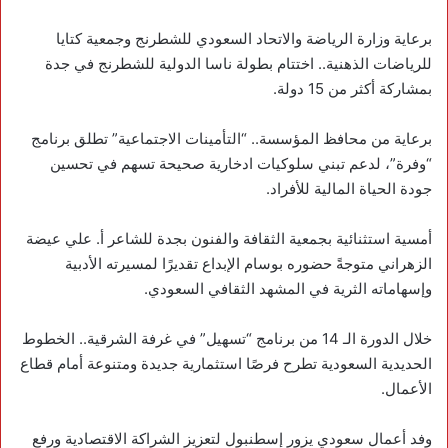
برعاية وزارة الرياضة والاتحاد السعودي للشطرنج وجمعية كتايا
للرياضات الذهنية.. اختتام بطولة ناسا الدولية للشطرنج في جدة
بمشاركة أكثر من 15 دولة.
‏برعاية من محافظ المؤسسة.. “التأمينات الاجتماعية” تطلق برنامج
“وفرة”، لدعم تبني سلوكيات ادخارية صحيحة تسهم في تحسين
جودة الحياة المالية للأفراد.
أمسية استثنائية بجمعية الثقافة والفنون بجدة للشاعر أ. علي عيضة
الزهراني متوجةً حضوره بوسام الإبداع تقديرًا لمسيرته الأدبية
وإسهاماته الثرية في المشهد الثقافي السعودي.
‏خلال الدورة الـ 14 من برنامج “تسهيل” في غرفة الشرقية.. الخطوط
الحديدية السعودية تطرح فرصًا استثمارية جديدة ومتنوعة أمام قطاع
الأعمال.
‏وفد أعمال سعودي يزور إسطنبول لتعزيز الشراكة الاقتصادية ورفع