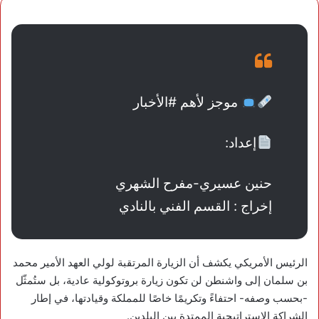
موجز لأهم ⁧‫#الأخبار‬⁩
‏إعداد:
حنين عسيري-مفرح الشهري
‏إخراج : القسم الفني بالنادي
الرئيس الأمريكي يكشف أن الزيارة المرتقبة لولي العهد الأمير محمد
بن سلمان إلى واشنطن لن تكون زيارة بروتوكولية عادية، بل ستُمثّل
-بحسب وصفه- احتفاءً وتكريمًا خاصًا للمملكة وقيادتها، في إطار
الشراكة الاستراتيجية الممتدة بين البلدين.