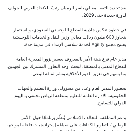
‏‏بعد تجديد الثقة.. معالي ياسر الرميان رئيسًا للاتحاد العربي للجولف
لدورة جديدة حتى 2029.
‏في خطوة تعكس جاذبية القطاع اللوجستي السعودي، وباستثمار
يتجاوز 600 مليون ريال.. معالي وزير النقل والخدمات اللوجستية
يفتتح مجمع Agility لخدمة سلاسل الإمداد في مدينة جدة.
‏مدير عام فرع هيئة الأمر بالمعروف بعسير يزور المديرية العامة
للدفاع المدني بالمنطقة، لبحث أوجه التعاون المشترك بين الجهتين،
بما يسهم في تعزيز القيم الأخلاقية ونشر ثقافة الوعي.
بحضور المدير العام وعدد من مسؤولي وزارة التعليم والجهات
الحكومية.. الإدارة العامة للتعليم بمنطقة الرياض تحتفي بـ ‎اليوم
الدولي للتسامح.
‏بدعم المملكة.. التحالف الإسلامي يُنظّم برنامجًا حول “الأمن
الوطني”، لتطوير الكفاءات على صياغة إستراتيجيات فاعلة لمواجهة