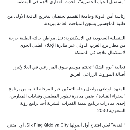
“مستقبل الحياة الحضرية”، الحدث العقاري الأهم في المنطقة.
رئاسة أمن الدولة وجامعة القصيم تحتفيان بتخريج الدفعة الأولى من
طلبة الماجستير بسجن المباحث العامة ببريدة.
القنصلية السعودية في الإسكندرية: ‏نقل مواطن حالته الطبية حرجة
من مطار برج العرب الدولي عبر طائرة الإخلاء الطبي الجوي
لاستكمال علاجه في المملكة.
‏فعالية “يوم الشنّة” تختتم موسم سوق المزارعين في العلا وتُبرز
أصالة الموروث الزراعي العريق.
‏المعهد الوطني يواصل رحلة التمكين عبر المرحلة الثانية من برنامج
“سفراء القيادة”، ضمن مبادرة تطوير المعلمين وقيادات المدارس،
إحدى مبادرات برنامج تنمية القدرات البشرية أحد برامج رؤية
السعودية 2030
‏”القدية” تُعلن افتتاح أول أصولها Six Flag Qiddiya City، أول متنزه