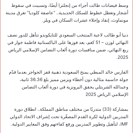
وسط فيضانات طالت أجزاء من إنجلترا أيضًا، وتسببت في سقوط
أشجار وتعطل خطوط للسكك الحديدية.. “عاصفة كلوديا” تغرق مدينة
مونماوث، إنقاذ وإجلاء عشرات السكان في ويلز.
‏دنيا أبو طالب لاعبة المنتخب السعودي للتايكوندو تتأهل للدور نصف
النهائي لوزن – 51 كغم، بعد فوزها على الباكستانية فاطمة خوار في
ربع النهائي، ضمن منافسات دورة ألعاب التضامن الإسلامي ‎الرياض
2025.
‏الفارس خالد المبطي يمنح السعودية ذهبية قفز الحواجز بعدما قدّم
جولة حاسمة مثالية دون أخطاء وبزمن مميز بلغ 36.36 ثانية،
وعبدالله الشربتلي يحقق البرونزية في دورة ألعاب التضامن
الإسلامي الرياض 2025
بمشاركة (33) متدربًا من مختلف مناطق المملكة.. انطلاق دورة
المدربين الدولية لكرة القدم المصغّرة تحت إشراف الاتحاد الدولي
‎IMF، لتأهيل وتطوير المدربين ورفع كفاءتهم وفق المعايير الدولية.