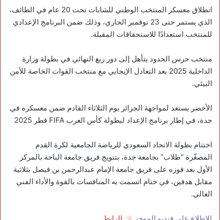
‏انطلاق معسكر المنتخب الوطني للشابات تحت 20 عام في الطائف،
الذي يستمر حتى 23 نوفمبر الجاري، وذلك ضمن البرنامج الإعدادي
للمنتخب استعدادًا للاستحقاقات المقبلة.
منتخب ‎حرس الحدود يتأهل إلى دور ربع النهائي في ‎بطولة وزارة
الداخلية 2025 بعد التعادل الإيجابي مع منتخب القوات الخاصة للأمن
البيئي.
الأخضر يستعد لمواجهة الجزائر يوم الثلاثاء القادم ضمن معسكره في
جدة، في إطار برنامج الإعداد لبطولة كأس العرب FIFA قطر 2025
‏اختتام بطولة الاتحاد السعودي للرياضة الجامعية لكرة القدم
المصغّرة “طلاب” بجامعة جدة، بتتويج فريق جامعة الباحة بالمركز
الأول بعد فوزه على فريق جامعة الإمام عبدالرحمن بن فيصل بثلاثية
مقابل هدفين، في ختام اتسمت به المنافسات بالقوة والأداء الفني
العالي.
للاطلاع على فيديو الموجز
الرابط