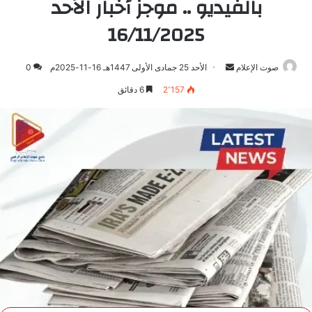
بالفيديو .. موجز أخبار الأحد
16/11/2025
صوت الإعلام
أرسل
الأحد 25 جمادى الأولى 1447هـ 16-11-2025م
0
بريدا
2٬157
6 دقائق
إلكترونيا