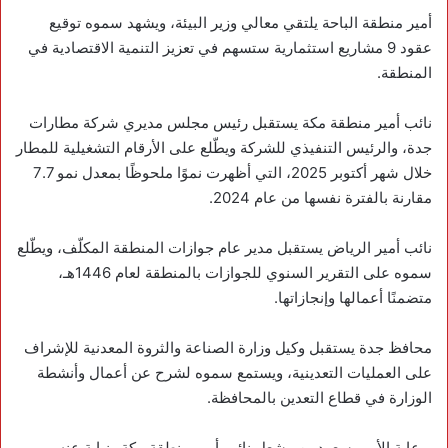
‏أمير منطقة الباحة يلتقي معالي وزير البيئة، ويشهد سموه توقيع
عقود 9 مشاريع استثمارية ستسهم في تعزيز التنمية الاقتصادية في
المنطقة.
‏نائب أمير منطقة مكة يستقبل رئيس مجلس مديري شركة مطارات
جدة، والرئيس التنفيذي للشركة ويطّلع على الأرقام التشغيلية للمطار
خلال شهر أكتوبر 2025، التي أظهرت نموًا ملحوظًا بمعدل نمو 7.7
مقارنة بالفترة نفسها من عام 2024.
‏نائب أمير الرياض يستقبل مدير عام جوازات المنطقة المكلّف، ويطّلع
سموه على التقرير السنوي للجوازات بالمنطقة لعام 1446هـ،
متضمنًا أعمالها وإنجازاتها.
‏محافظ جدة يستقبل وكيل وزارة الصناعة والثروة المعدنية للإشراف
على العمليات التعدينية، ويستمع سموه لشرح عن أعمال وأنشطة
الوزارة في قطاع التعدين بالمحافظة.
‏برعاية الأمير ‎سعود بن مشعل نائب أمير منطقة مكة ونيابة عنه،