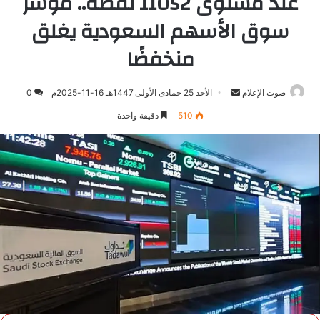
عند مستوى 11052 نقطة.. مؤشر
سوق الأسهم السعودية يغلق
منخفضًا
صوت الإعلام
أرسل
الأحد 25 جمادى الأولى 1447هـ 16-11-2025م
0
بريدا
510
دقيقة واحدة
إلكترونيا