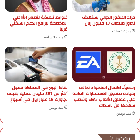
ط
ي
مزاد الصقور الدولي يستهدف
ضوابط تنفيذية لتطوير الأراضي
ة
تجاوز مبيعات 13 مليون ريال
المخصصة لبرامج الدعم السكني
م
قريبا
ن
منذ 17 ساعة
ر
منذ 17 ساعة
ئ
ي
س
ج
م
ه
و
رسمياً.. اكتمال استحواذ تحالف
نقاط البيع في المملكة تسجل
ر
بقيادة صندوق الاستثمارات العامة
أكثر من 267 مليون عملية بقيمة
ي
على عملاق الألعاب «EA» وشطب
تجاوزت 16 مليار ريال في أسبوع
ة
سهمها من ناسداك
منذ يومين
ك
منذ يومين
و
ر
ي
ا
اترك تعليقاً