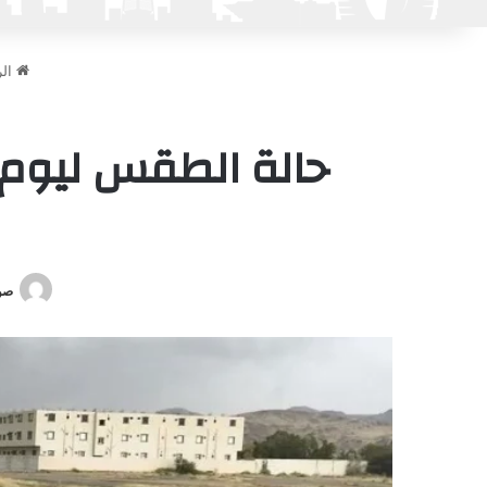
الر
صوت