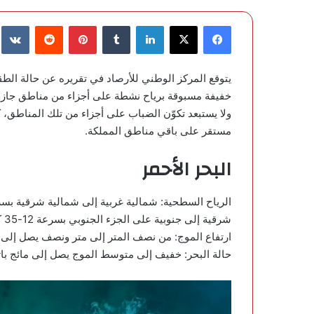
فيسبوك
‫X
لينكدإن
‏Tumblr
بينتيريست
‏Reddit
‏te
يتوقع
المركز الوطني للأرصاد
في تقريره عن
حالة الط
خفيفة مسبوقة برياح نشطة على أجزاء من مناطق جازان
ولا يستبعد تكوّن الضباب على أجزاء من تلك المناطق
مستقر على باقي مناطق المملكة.
البحر الأحمر
شرقية إلى جنوبية على الجزء الجنوبي بسرعة 12-35 كم/ساعة، تصل إلى 45 كم/ساعة باتجاه مضيق باب المندب.
ارتفاع الموج: من نصف المتر إلى متر ونصف يصل إلى 
حالة البحر: خفيف إلى متوسط الموج يصل إلى مائج با