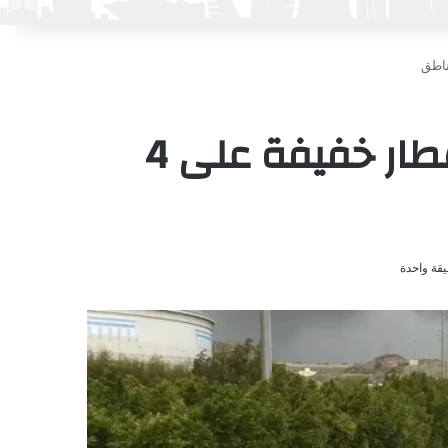
حالة الطقس ليوم الإثنين.. طقس مستقر وأمطار خفيفة على 4
قة واحدة