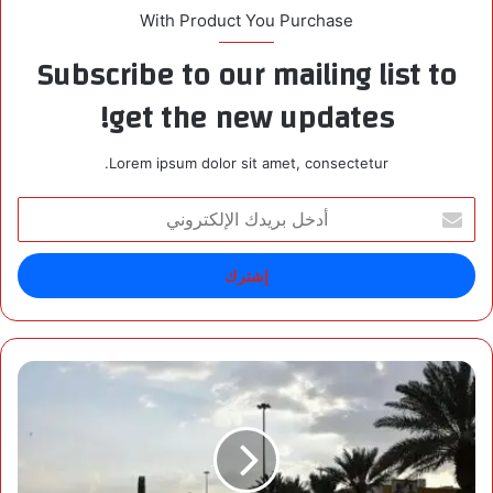
With Product You Purchase
Subscribe to our mailing list to
get the new updates!
Lorem ipsum dolor sit amet, consectetur.
أ
د
خ
ل
ب
ر
ي
د
ط
ك
ق
ا
س
ل
ا
إ
ل
ل
ج