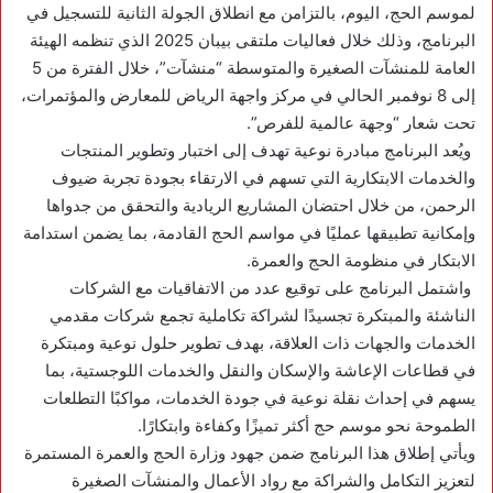
لموسم الحج، اليوم، بالتزامن مع انطلاق الجولة الثانية للتسجيل في
البرنامج، وذلك خلال فعاليات ملتقى بيبان 2025 الذي تنظمه الهيئة
العامة للمنشآت الصغيرة والمتوسطة “منشآت”، خلال الفترة من 5
إلى 8 نوفمبر الحالي في مركز واجهة الرياض للمعارض والمؤتمرات،
تحت شعار “وجهة عالمية للفرص”.
ويُعد البرنامج مبادرة نوعية تهدف إلى اختبار وتطوير المنتجات
والخدمات الابتكارية التي تسهم في الارتقاء بجودة تجربة ضيوف
الرحمن، من خلال احتضان المشاريع الريادية والتحقق من جدواها
وإمكانية تطبيقها عمليًا في مواسم الحج القادمة، بما يضمن استدامة
الابتكار في منظومة الحج والعمرة.
واشتمل البرنامج على توقيع عدد من الاتفاقيات مع الشركات
الناشئة والمبتكرة تجسيدًا لشراكة تكاملية تجمع شركات مقدمي
الخدمات والجهات ذات العلاقة، بهدف تطوير حلول نوعية ومبتكرة
في قطاعات الإعاشة والإسكان والنقل والخدمات اللوجستية، بما
يسهم في إحداث نقلة نوعية في جودة الخدمات، مواكبًا التطلعات
الطموحة نحو موسم حج أكثر تميزًا وكفاءة وابتكارًا.
ويأتي إطلاق هذا البرنامج ضمن جهود وزارة الحج والعمرة المستمرة
لتعزيز التكامل والشراكة مع رواد الأعمال والمنشآت الصغيرة