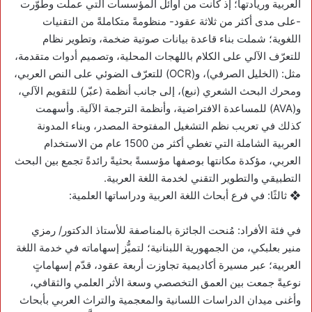
العربية وريادتها؛ إذ كانت من أوائل المؤسسات التي عملت وطوّرت
-على مدى أكثر من ثلاثة عقود- منظومةً متكاملةً من التقنيات
اللغوية؛ شملت بناء قاعدة بيانات صوتية ضخمة، وتطوير نظام
للتعرّف الآلي على الكلام باللهجات المحلية، وتصميم أدوات متقدمة،
مثل: (الخليل الصرفي)، و(OCR) للتعرّف الضوئي على النص العربي،
ومحرك البحث الشعري (نبع)، إلى جانب أنظمة (عبّر) للتقويم الآلي،
و(AVA) للمساعدة الافتراضية، وأنظمة الترجمة الآلية. وأسهمت
كذلك في تعريب نظم التشغيل المفتوحة المصدر، وبناء المدونة
العربية الشاملة التي تغطي أكثر من 1500 عام من الاستخدام
العربي، مؤكدة مكانتها بوصفها مؤسسةً بحثيةً رائدةً تجمع بين البحث
التطبيقي والتطوير التقني لخدمة اللغة العربية.
❖ ثالثًا: في فرع أبحاث اللغة العربية ودراساتها العلمية:
في فئة الأفراد: مُنحت الجائزة بالمناصفة للأستاذ الدكتور/ رمزي
منير بعلبكي، من الجمهورية اللبنانية؛ لتميُّز إسهاماته في خدمة اللغة
العربية؛ عبر مسيرة أكاديمية تجاوزت أربعة عقود، قدّم إسهاماتٍ
نوعيةً جمعت بين العمق التخصصي وسعة الأثر العلمي والثقافي،
وأغنى ميدان الدراسات اللسانية والمعجمية والتراث العربي بأبحاث