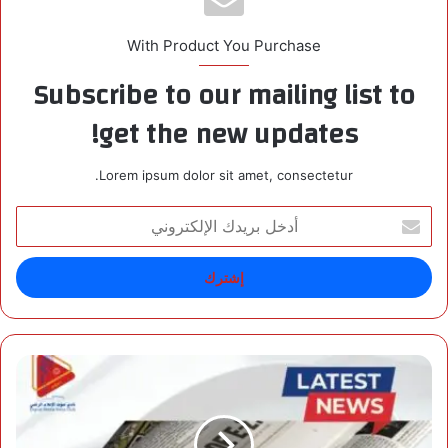
With Product You Purchase
Subscribe to our mailing list to
get the new updates!
Lorem ipsum dolor sit amet, consectetur.
أ
د
خ
ل
ب
ر
ي
د
م
ك
ل
ا
خ
ل
ص
إ