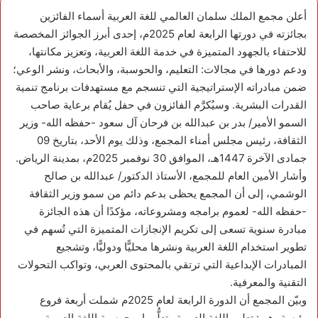
أعلن مجمع الملك سلمان العالمي للغة العربية أسماء الفائزين
بجائزته في دورتها الرابعة لعام 2025م، إحدى أبرز الجوائز المخصصة
للاحتفاء بالجهود المتميزة في خدمة اللغة العربية، وتعزيز مكانتها،
ودعم دورها في مجالات: التعليم، والحوسبة، والأبحاث، ونشر الوعي؛
ضمن مبادراته الإستراتيجية التي تنسجم مع مستهدفات برنامج تنمية
القدرات البشرية. وسيُكرَّم الفائزون في حفل يُقام برعاية صاحب
السمو الأمير/ بدر بن عبدالله بن فرحان آل سعود -حفظه الله- وزير
الثقافة، رئيس مجلس أمناء المجمع، وذلك يوم الأحد، بتاريخ 09
جمادى الآخرة 1447هـ، الموافق 30 نوفمبر 2025م، بمدينة الرياض.
وأشار الأمين العام للمجمع، الأستاذ الدكتور/ عبدالله بن صالح
الوشمي، إلى أن المجمع يحظى بدعم دائم من سمو وزير الثقافة
-حفظه الله- لعموم برامجه ومشروعاته، مؤكدًا أن هذه الجائزة
مبادرة سنوية تسعى إلى تكريم الإنجازات المتميزة التي تُسهم في
تطوير استخدام اللغة العربية ونشرها محليًّا ودوليًّا، وتشجيع
المبادرات الإبداعية التي ترتقي بالمحتوى العربي، وتواكب التحولات
التقنية والمعرفية.
وبيّن المجمع أن الدورة الرابعة لعام 2025م شملت أربعة فروع
رئيسة، هي: تعليم اللغة العربية وتعلُّمها، وحوسبة اللغة العربية