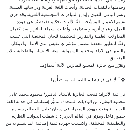
وخدمتها بالتقنيات الحديثة، وأبحاث اللغة العربية ودراساتها العلمية،
ونشر الوعي اللغوي وإبداع المبادرات المجتمعية اللغوية. وقد جرى
تقييم الأعمال المرشَّحة وفقًا لآليات تحكيم دقيقة تُراعي جودة
العمل، وعمق أثره، واستدامته، وأُعلنت أسماء الفائزين بعد اكتمال
المداولات العلمية والتقارير التحكيمية للجان المختصة التي عملت
وفقًا لمعايير محددة تتضمن مؤشراتٍ تقيس مدى الإبداع والابتكار،
والتميز في الأداء، وتحقيق الشمولية وسعة الانتشار، والفاعلية والأثر
المتحقق.
وتقرّر منح جائزة المجمع للفائزين الآتية أسماؤهم:
❖ أولًا: في فرع تعليم اللغة العربية وتعلُّمها:
في فئة الأفراد: مُنحت الجائزة للأستاذ الدكتور/ محمود محمد عادل
محمود البطل، من الولايات المتحدة؛ لتميُّز إسهاماته في خدمة اللغة
العربية، تنوعت جهوده المبذولة في ميدان تعليم اللغة العربية، مع
حضور فاعل ومؤثر في العالم العربي؛ إذ شملت الجوانب النظرية
والتطبيقية المختلفة، واكتسبت جهوده قيمة إضافية؛ لما يتسم به من