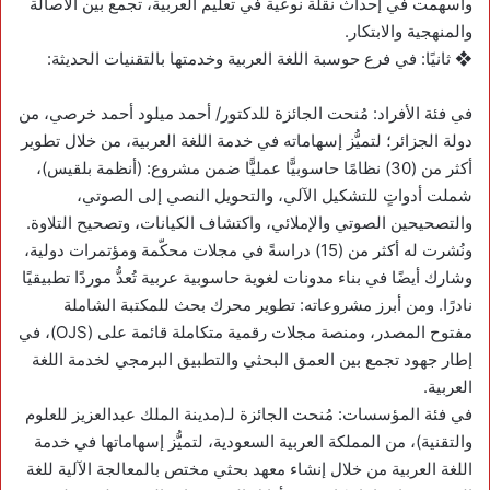
وأسهمت في إحداث نقلة نوعية في تعليم العربية، تجمع بين الأصالة
والمنهجية والابتكار.
❖ ثانيًا: في فرع حوسبة اللغة العربية وخدمتها بالتقنيات الحديثة:
في فئة الأفراد: مُنحت الجائزة للدكتور/ أحمد ميلود أحمد خرصي، من
دولة الجزائر؛ لتميُّز إسهاماته في خدمة اللغة العربية، من خلال تطوير
أكثر من (30) نظامًا حاسوبيًّا عمليًّا ضمن مشروع: (أنظمة بلقيس)،
شملت أدواتٍ للتشكيل الآلي، والتحويل النصي إلى الصوتي،
والتصحيحين الصوتي والإملائي، واكتشاف الكيانات، وتصحيح التلاوة.
ونُشرت له أكثر من (15) دراسةً في مجلات محكّمة ومؤتمرات دولية،
وشارك أيضًا في بناء مدونات لغوية حاسوبية عربية تُعدُّ موردًا تطبيقيًا
نادرًا. ومن أبرز مشروعاته: تطوير محرك بحث للمكتبة الشاملة
مفتوح المصدر، ومنصة مجلات رقمية متكاملة قائمة على (OJS)، في
إطار جهود تجمع بين العمق البحثي والتطبيق البرمجي لخدمة اللغة
العربية.
في فئة المؤسسات: مُنحت الجائزة لـ(مدينة الملك عبدالعزيز للعلوم
والتقنية)، من المملكة العربية السعودية، لتميُّز إسهاماتها في خدمة
اللغة العربية من خلال إنشاء معهد بحثي مختص بالمعالجة الآلية للغة