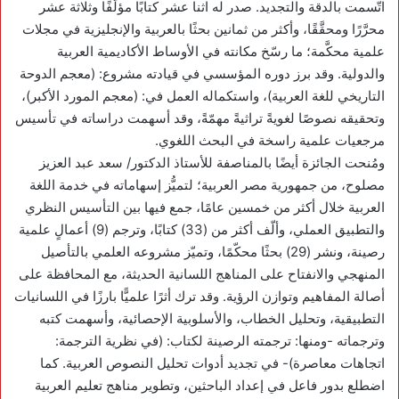
اتّسمت بالدقة والتجديد. صدر له اثنا عشر كتابًا مؤلَّفًا وثلاثة عشر
محرَّرًا ومحقَّقًا، وأكثر من ثمانين بحثًا بالعربية والإنجليزية في مجلات
علمية محكَّمة؛ ما رسّخ مكانته في الأوساط الأكاديمية العربية
والدولية. وقد برز دوره المؤسسي في قيادته مشروع: (معجم الدوحة
التاريخي للغة العربية)، واستكماله العمل في: (معجم المورد الأكبر)،
وتحقيقه نصوصًا لغويةً تراثيةً مهمّةً، وقد أسهمت دراساته في تأسيس
مرجعيات علمية راسخة في البحث اللغوي.
ومُنحت الجائزة أيضًا بالمناصفة للأستاذ الدكتور/ سعد عبد العزيز
مصلوح، من جمهورية مصر العربية؛ لتميُّز إسهاماته في خدمة اللغة
العربية خلال أكثر من خمسين عامًا، جمع فيها بين التأسيس النظري
والتطبيق العملي، وألّف أكثر من (33) كتابًا، وترجم (9) أعمالٍ علمية
رصينة، ونشر (29) بحثًا محكّمًا، وتميّز مشروعه العلمي بالتأصيل
المنهجي والانفتاح على المناهج اللسانية الحديثة، مع المحافظة على
أصالة المفاهيم وتوازن الرؤية. وقد ترك أثرًا علميًّا بارزًا في اللسانيات
التطبيقية، وتحليل الخطاب، والأسلوبية الإحصائية، وأسهمت كتبه
وترجماته -ومنها: ترجمته الرصينة لكتاب: (في نظرية الترجمة:
اتجاهات معاصرة)- في تجديد أدوات تحليل النصوص العربية. كما
اضطلع بدور فاعل في إعداد الباحثين، وتطوير مناهج تعليم العربية