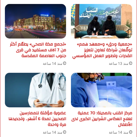
م
ا
ل
ب
ي
ئ
«جمعية ودق» و«معهد همم»
«تجمع مكة الصحي» يطعّم أكثر
ة
توقّعان شراكة تعاون لتعزيز
من 7 آلاف مستفيد في قرى
ب
القدرات وتطوير العمل المؤسسي
جنوب العاصمة المقدسة
ع
د
منذ 13 ساعة
منذ 14 ساعة
ة
م
ن
ا
ط
ق
خ
مركز القلب بالمدينة: 70 عملية
عضوية مؤقتة للممارسين
ل
لعلاج انعكاس الشرايين الكبرى لدى
الصحيين لمدة 6 أشهر.. وتجديدها
ا
الأطفال
مرة واحدة
ل
منذ 14 ساعة
منذ 14 ساعة
أ