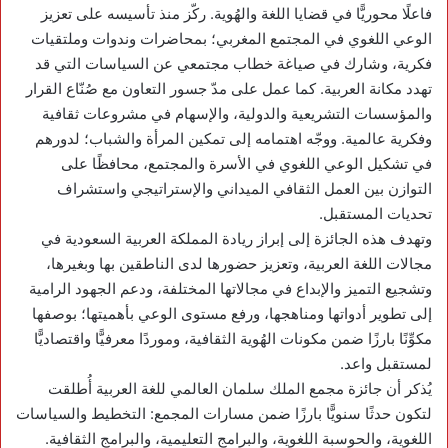
فاعلًا محوريًّا في قضايا اللغة والهُوية. ركّز منذ تأسيسه على تعزيز
الوعي اللغوي في المجتمع المغربي؛ بمحاضرات وندوات وملتقيات
فكرية، وشارك في صياغة خطاب مجتمعي عن السياسات التي قد
تهدد مكانة العربية. كما عمل على مدّ جسور التعاون مع صُنّاع القرار
والمؤسسات التشريعية والدولية، والإسهام في مشروعات ثقافية
وفكرية عالمية. ووجّه اهتمامه إلى تمكين المرأة والشباب؛ لدورهم
في تشكيل الوعي اللغوي في الأسرة والمجتمع، محافظًا على
التوازن بين العمل الثقافي الميداني والإستراتيجي واستشراف
تحديات المستقبل.
وتهدف هذه الجائزة إلى إبراز ريادة المملكة العربية السعودية في
مجالات اللغة العربية، وتعزيز حضورها لدى الناطقين بها وبغيرها،
وتشجيع التميز والإبداع في مجالاتها المختلفة، ودعم الجهود الرامية
إلى تطوير أدواتها ومناهجها، ورفع مستوى الوعي بأهميتها؛ بوصفها
مكوِّنًا بارزًا ضمن مكونات الهُوية الثقافية، وموردًا معرفيًّا واقتصاديًّا
لمستقبل واعد.
يُذكر أن جائزة مجمع الملك سلمان العالمي للغة العربية أُطلقت
لتكون حدثًا سنويًّا بارزًا ضمن مسارات المجمع: التخطيط والسياسات
اللغوية، والحوسبة اللغوية، والبرامج التعليمية، والبرامج الثقافية.