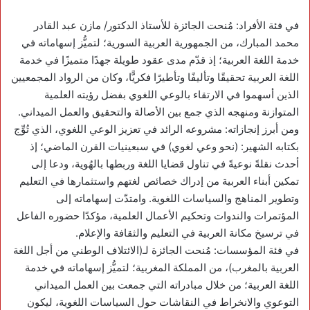
في فئة الأفراد: مُنحت الجائزة للأستاذ الدكتور/ مازن عبد القادر
محمد المبارك، من الجمهورية العربية السورية؛ لتميُّز إسهاماته في
خدمة اللغة العربية؛ إذ قدّم مدى عقود طويلة جهدًا متميزًا في خدمة
اللغة العربية تحقيقًا وتأليفًا وتأطيرًا فكريًّا، وكان من الرواد المجمعيين
الذين أسهموا في الارتقاء بالوعي اللغوي بفضل رؤيته العلمية
المتوازنة ومنهجه الذي جمع بين الأصالة والتحقيق والعمل الميداني.
ومن أبرز إنجازاته: مشروعه الرائد في تعزيز الوعي اللغوي، الذي تُوِّج
بكتابه الشهير: (نحو وعي لغوي) في سبعينيات القرن الماضي؛ إذ
أحدث نقلةً نوعيةً في تناول قضايا اللغة وربطها بالهُوية، ودعا إلى
تمكين أبناء العربية من إدراك خصائص لغتهم واستثمارها في التعليم
وتطوير المناهج والسياسات اللغوية. وامتدّت إسهاماته إلى
المؤتمرات والندوات وتحكيم الأعمال العلمية، مؤكدًا حضوره الفاعل
في ترسيخ مكانة العربية في التعليم والثقافة والإعلام.
في فئة المؤسسات: مُنحت الجائزة لـ(الائتلاف الوطني من أجل اللغة
العربية بالمغرب)، من المملكة المغربية؛ لتميُّز إسهاماته في خدمة
اللغة العربية؛ من خلال مبادراته التي جمعت بين العمل الميداني
التوعوي والانخراط في النقاشات حول السياسات اللغوية، ليكون