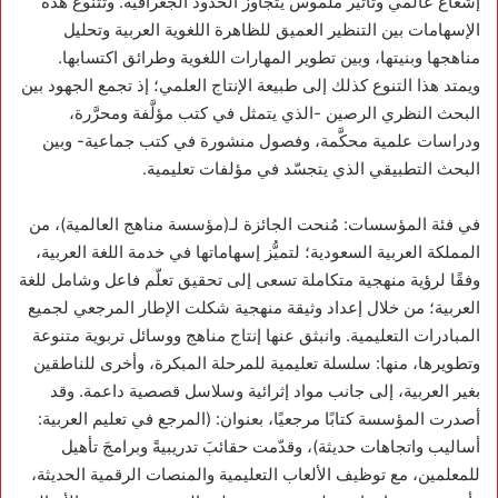
إشعاع عالمي وتأثير ملموس يتجاوز الحدود الجغرافية. وتتنوع هذه
الإسهامات بين التنظير العميق للظاهرة اللغوية العربية وتحليل
مناهجها وبنيتها، وبين تطوير المهارات اللغوية وطرائق اكتسابها.
ويمتد هذا التنوع كذلك إلى طبيعة الإنتاج العلمي؛ إذ تجمع الجهود بين
البحث النظري الرصين -الذي يتمثل في كتب مؤلَّفة ومحرَّرة،
ودراسات علمية محكَّمة، وفصول منشورة في كتب جماعية- وبين
البحث التطبيقي الذي يتجسّد في مؤلفات تعليمية.
في فئة المؤسسات: مُنحت الجائزة لـ(مؤسسة مناهج العالمية)، من
المملكة العربية السعودية؛ لتميُّز إسهاماتها في خدمة اللغة العربية،
وفقًا لرؤية منهجية متكاملة تسعى إلى تحقيق تعلّم فاعل وشامل للغة
العربية؛ من خلال إعداد وثيقة منهجية شكلت الإطار المرجعي لجميع
المبادرات التعليمية. وانبثق عنها إنتاج مناهج ووسائل تربوية متنوعة
وتطويرها، منها: سلسلة تعليمية للمرحلة المبكرة، وأخرى للناطقين
بغير العربية، إلى جانب مواد إثرائية وسلاسل قصصية داعمة. وقد
أصدرت المؤسسة كتابًا مرجعيًا، بعنوان: (المرجع في تعليم العربية:
أساليب واتجاهات حديثة)، وقدّمت حقائبَ تدريبيةً وبرامجَ تأهيل
للمعلمين، مع توظيف الألعاب التعليمية والمنصات الرقمية الحديثة،