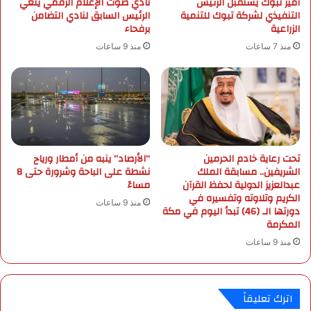
أمير تبوك يستقبل الرئيس
نادي صوت الإعلام الرقمي ينعي
ة
التنفيذي لشركة تبوك للتنمية
الرئيس السابق لنادي التضامن
2
ب
الزراعية
برفحاء
6
ا
م
ل
منذ 7 ساعات
منذ 9 ساعات
ل
ش
ي
ر
ا
ف
ر
.
د
.
و
ض
ل
ب
تحت رعاية خادم الحرمين
“الأرصاد” ينبه من أمطار ورياح
ا
ط
الشريفين.. مسابقة الملك
نشطة على الباحة وشرورة حتى 8
ر
2
عبدالعزيز الدولية لحفظ القرآن
مساءً
3
الكريم وتلاوته وتفسيره في
منذ 9 ساعات
أ
دورتها الـ (46) تبدأ اليوم في مكة
ل
المكرمة
ف
منذ 9 ساعات
م
خ
ا
ل
اترك تعليقاً
ف