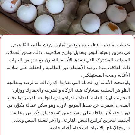
ضبطت أمانة محافظة جدة موقعين يُمارسان نشاطًا مخالفًا يتمثل
في تخزين وتعبئة البيض وتعديل تواريخ صلاحيته، وذلك ضمن الحملات
الميدانية المشتركة التي تنفذها الأمانة بالتعاون مع عددٍ من الجهات
ذات العلاقة، بهدف رصد الأنشطة غير النظامية والحفاظ على سلامة
الأغذية وصحة المستهلكين.
وأوضحت الأمانة أن الحملة التي نفذتها الإدارة العامة لرصد ومعالجة
الظواهر السلبية بمشاركة هيئة الزكاة والضريبة والجمارك ووزارة
التجارة والهيئة العامة للغذاء والدواء وبلدية الجامعة الفرعية والدفاع
المدني، أسفرت عن ضبط الموقع الأول، وهو سكن عمالة مكوَّن من
دور واحد، عُثر بداخله على مستودعين يُستخدمان لأغراض مخالفة؛
أحدهما لتخزين كراتين البيض الفارغة، والآخر لتعبئة البيض وتعديل
تواريخ الإنتاج والانتهاء باستخدام أختام خاصة