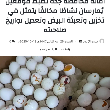
أمانة محافظة ‫جدة‬ تضبط موقعين
يُمارسان نشاطًا مخالفًا يتمثل في
تخزين وتعبئة البيض وتعديل تواريخ
صلاحيته
صوت الإعلام
أرسل
السبت 26 ربيع الثاني 1447هـ 18-10-2025م
0
بريدا
449
دقيقة واحدة
إلكترونيا