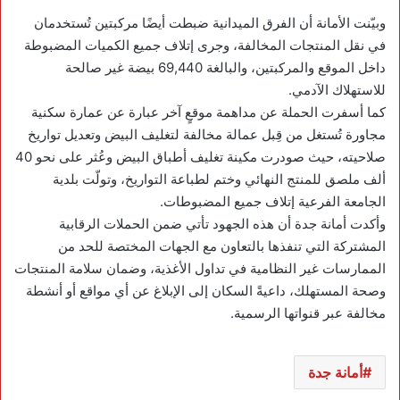
وبيّنت الأمانة أن الفرق الميدانية ضبطت أيضًا مركبتين تُستخدمان
في نقل المنتجات المخالفة، وجرى إتلاف جميع الكميات المضبوطة
داخل الموقع والمركبتين، والبالغة 69,440 بيضة غير صالحة
للاستهلاك الآدمي.
كما أسفرت الحملة عن مداهمة موقعٍ آخر عبارة عن عمارة سكنية
مجاورة تُستغل من قِبل عمالة مخالفة لتغليف البيض وتعديل تواريخ
صلاحيته، حيث صودرت مكينة تغليف أطباق البيض وعُثر على نحو 40
ألف ملصق للمنتج النهائي وختم لطباعة التواريخ، وتولّت بلدية
الجامعة الفرعية إتلاف جميع المضبوطات.
وأكدت أمانة جدة أن هذه الجهود تأتي ضمن الحملات الرقابية
المشتركة التي تنفذها بالتعاون مع الجهات المختصة للحد من
الممارسات غير النظامية في تداول الأغذية، وضمان سلامة المنتجات
وصحة المستهلك، داعيةً السكان إلى الإبلاغ عن أي مواقع أو أنشطة
مخالفة عبر قنواتها الرسمية.
أمانة جدة