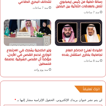
رسالة خطية من رئيس زيمبابوي
للتحالف البحري الدفاعي
ث
ع
تتصل بالعلاقات الثنائية بين البلدين
م
ي
منذ 7 ساعات
ا
ن
منذ 7 ساعات
ر
يُ
ا
م
ت
ا
ض
ر
خ
س
م
ا
ة
ن
القيادة تهنئ الحاكم العام
وزير الخارجية يشارك في الاجتماع
ف
ن
لجامايكا بذكرى استقلال بلاده
الوزاري لدعم القدس في الأردن،
ي
ش
مؤكداً أن القدس الشرقية عاصمة
س
منذ 8 ساعات
ا
فلسطين
و
طً
منذ يوم واحد
ر
ا
ي
م
ا
خ
ا
اترك تعليقاً
ل
فً
لن يتم نشر عنوان بريدك الإلكتروني.
الحقول الإلزامية مشار إليها بـ
*
ا
ي