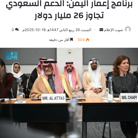
برنامج إعمار اليمن: الدعم السعودي
تجاوز 26 مليار دولار
صوت الإعلام
أرسل
السبت 26 ربيع الثاني 1447هـ 18-10-2025م
0
بريدا
504
أقل من دقيقة
إلكترونيا