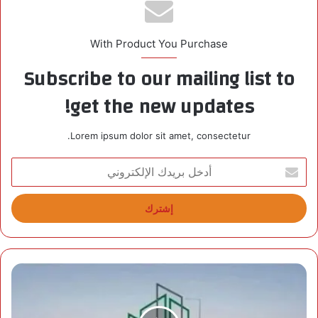
With Product You Purchase
Subscribe to our mailing list to
get the new updates!
Lorem ipsum dolor sit amet, consectetur.
أ
د
خ
ل
ب
ر
ي
د
"
ك
ا
ا
ل
ل
أ