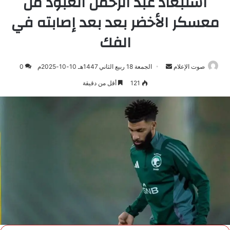
استبعاد عبد الرحمن العبود من
معسكر الأخضر بعد بعد إصابته في
الفك
صوت الإعلام
أرسل
الجمعة 18 ربيع الثاني 1447هـ 10-10-2025م
0
بريدا
121
أقل من دقيقة
إلكترونيا