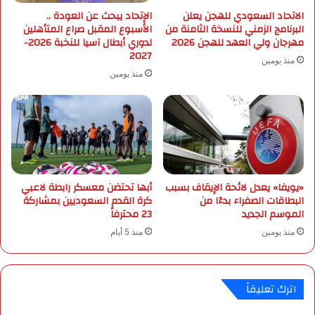
الاتحاد السعودي للهجن يعلن
الإتحاد يبحث عن العودة ..
"
البرنامج الزمني للنسخة الثامنة من
الأسبوع المقبل صراع المتأهلين
م
مهرجان ولي العهد للهجن 2026
لدوري أبطال آسيا للنخبة 2026-
ج
2027
ت
منذ يومين
م
منذ يومين
ع
ي
"
«يويفا» يعدل لائحة الإيقاف بسبب
أبها تحتضن معسكر رابطة لاعبي
البطاقات الصفراء بدءًا من
كرة القدم السعوديين بمشاركة
الموسم الجديد
23 محترفاً
منذ يومين
منذ 5 أيام
اترك تعليقاً