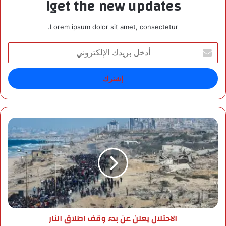
get the new updates!
Lorem ipsum dolor sit amet, consectetur.
أ
د
خ
ل
ب
ر
ي
د
ا
ك
ل
ا
ا
ل
ح
إ
ت
ل
ل
ك
ا
ت
ل
ر
ي
الاحتلال يعلن عن بدء وقف اطلاق النار
و
ع