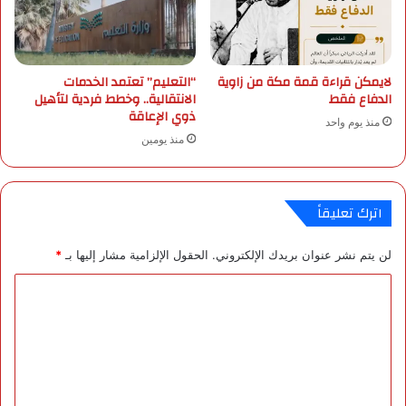
ر
ك
ة
م
لايمكن قراءة قمة مكة من زاوية
“التعليم” تعتمد الخدمات
ع
الدفاع فقط
الانتقالية.. وخطط فردية لتأهيل
ا
ذوي الإعاقة
ل
منذ يوم واحد
ي
منذ يومين
و
ز
ي
اترك تعليقاً
ر
ا
ل
لن يتم نشر عنوان بريدك الإلكتروني.
الحقول الإلزامية مشار إليها بـ
*
ت
ا
ع
ل
ل
ي
ت
م
ع
ل