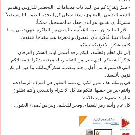
· صبرٌ وتفانٍ: كم من الساعات قضتاها في التحضير للدروس،وتقديم
الدعم النفسي والمعنوي، متغلبه على كل التحدياتلتضمن لنا مستقبلاً
مشرقاً. إن تفانيها هو الذي جعل منالمستحيل ممكناً.
· الأثر الخالد: إن بصمة المُعلِّمه لا تُمحى من الذاكرة، فهي تبقى معنا
أينما ذهبنا، تُذكّرنا بأن الفضول والمعرفة هما مفتاحا كلتقدم.
كلمة شكر.. لا توفيكم حقكم
إلى كل مُعلِّم ومُعلِّمة، إليكم نرفع أسمى آيات الشكر والعرفان
شكراً لشغفكم الذي جعل من التعلم رحلة ممتعة.شكراً لتضحياتكم
التي قدمتموها من أجل راحتنا وتقدمنا.شكراًلإيمانكم بنا حين لم نكن
نؤمن بأنفسنا.
في يومكم هذا، نقول لكم: إن مهنة التعليم هي أشرف الرسالات،
وأنتم خير من حملها. فلكم منا كل الاحترام والتقدير، وأنتم تظلون
منارات تضيء دروب الأمة.
كل عام وأنتم رمز للعطاء، وفخر للتعليم، ونبراس يُضيء العقول.