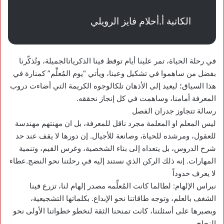
الكاتبة أ.أحلام فايز الرويلي
في رحلة الحياة، تمر علينا أيام توقظ فينا الذكرياتالجميلة، وتُذكّرنا
بفضل من ساهموا في تشكيل وعينا، ويأتي “يوم المُعلِّم” كمنارة في
هذا السياق؛ ليعيد إلى الأذهان تلكالوجوه الكريمة التي أضاءت دروب
المعرفة أمامنا، وساهمت في كل إنجاز نحققه.
رسالة تتجاوز جدران الفصل
ليس المعلم او المعلمة مجرد ناقل للمعرفة، بل ان مهنتهم مهندسة
للعقول، ومرشده للحياة، وصانعة للأجيال. إن دورها لا يقف عند حد
شرح الدروس، بل يتعداه إلى بناء الشخصية، وغرس القيم، وتنمية
المهارات. إنه ذلك الركن الذي نستند إليه في رحلتنا نحو النضج.عطاء
لا يعرف حدوداً
نبراس الإلهام: لطالما كانت المُعلِّمه مصدر إلهام لنا، تزرع فينا
الشغف بالعلم، وتوجه طاقاتنا نحو الإبداع. بكلماتها التشجيعية،
وبصبرها على أسئلتنا، كانت تمنحنا الثقة لنخطو خطواتنا الأولى نحو
النجاح.