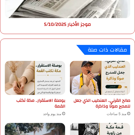
ـ
أ
خ
ي
ب
موجز الأخبار 5/10/2025
و
ا
م
ر
ا
5
ل
/
مقالات ذات صلة
م
1
ع
0
ل
/
م
2
؛
0
ب
2
ح
5
ض
صالح القرني.. العندليب الذي جعل
بوصلة الاستقرار.. مكة تكتب
و
للمدرج صوتًا وذاكرة
القمة
ر
و
منذ 5 ساعات
منذ يوم واحد
م
ش
ا