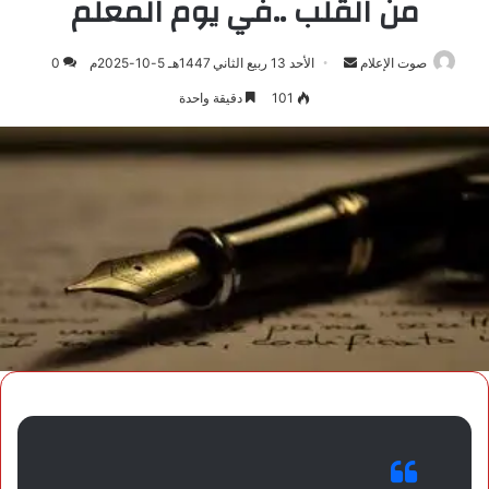
من القلب ..في يوم المعلّم
صوت الإعلام
أرسل
الأحد 13 ربيع الثاني 1447هـ 5-10-2025م
0
بريدا
101
دقيقة واحدة
إلكترونيا