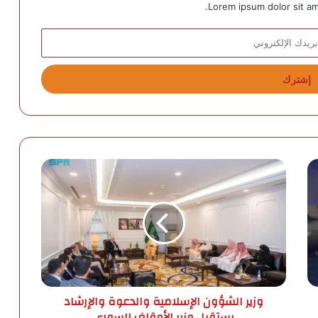
Lorem ipsum dolor sit am
و
ز
ي
ر
ا
ل
ش
ؤ
و
وزير الشؤون الإسلامية والدعوة والإرشاد
ن
يستقبل وزير الأوقاف السوري
ا