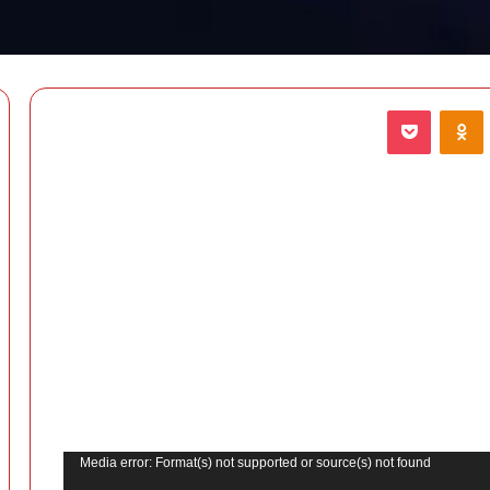
VKontak
Odnoklassniki
‫Pocket
Media error: Format(s) not supported or source(s) not found