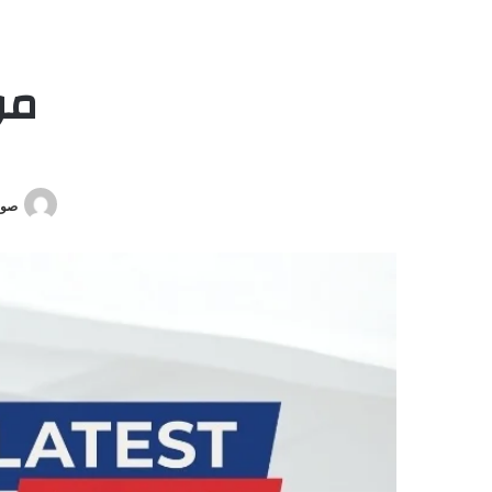
موج
صوت