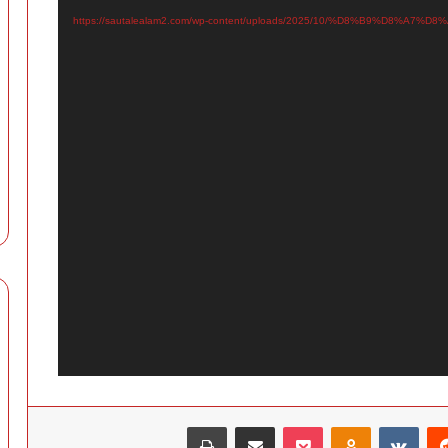
‏Reddit
‏VKontakte
Odnoklassniki
‫Pocket
مشاركة عبر البريد
طباعة