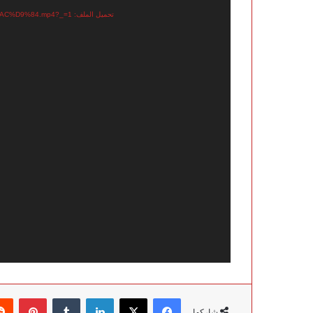
الفيديو
تحميل الملف: https://sautalealam2.com/wp-content/uploads/2025/10/%D8%B9%D8%A7%D8%AC%D9%84.mp4?_=1
فيسبوك
‫X
لينكدإن
‏Tumblr
بينتيريست
شاركها