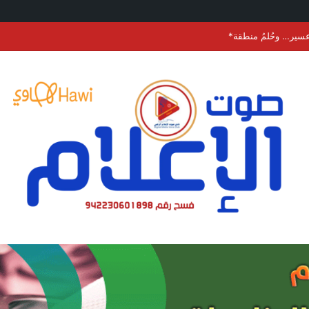
يات.. (ليتهم استخاروا )