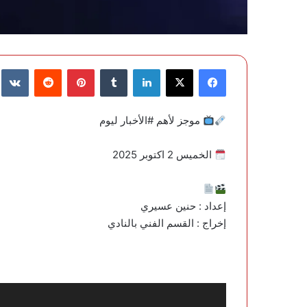
فيسبوك
‫X
لينكدإن
‏Tumblr
بينتيريست
‏Reddit
‏te
موجز لأهم ⁧‫#الأخبار‬⁩ ليوم
الخميس 2 اكتوبر 2025
‏إعداد : حنين عسيري
‏إخراج : القسم الفني بالنادي
مشغل