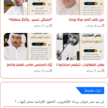
١
ت
ذ
ك
و
ا
حين تقف أمام مرآة روحك
*مجلسُ عسير… وحُلمُ منطقة*
ا
ر
ل
و
منذ 8 ساعات
منذ 11 ساعة
ق
ا
ع
ل
د
ب
ة
ح
١
ث
٤
ا
٤
ل
بعض الفعاليات.. (ليتهم استخاروا )
ثرثار المجلس صاحب الهمز واللمز
٧
ع
ل
ل
منذ 11 ساعة
منذ 12 ساعة
ل
م
ه
ي
ج
ب
اترك تعليقاً
ر
ع
ة
س
ف
ي
لن يتم نشر عنوان بريدك الإلكتروني.
الحقول الإلزامية مشار إليها بـ
*
ض
ر