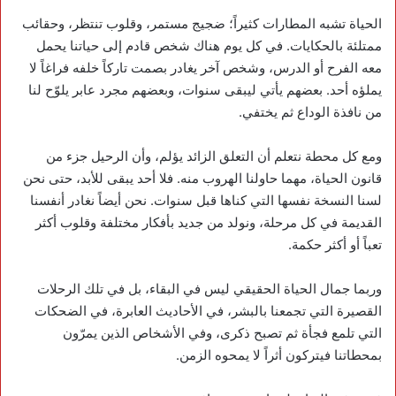
الحياة تشبه المطارات كثيراً؛ ضجيج مستمر، وقلوب تنتظر، وحقائب
ممتلئة بالحكايات. في كل يوم هناك شخص قادم إلى حياتنا يحمل
معه الفرح أو الدرس، وشخص آخر يغادر بصمت تاركاً خلفه فراغاً لا
يملؤه أحد. بعضهم يأتي ليبقى سنوات، وبعضهم مجرد عابر يلوّح لنا
من نافذة الوداع ثم يختفي.
ومع كل محطة نتعلم أن التعلق الزائد يؤلم، وأن الرحيل جزء من
قانون الحياة، مهما حاولنا الهروب منه. فلا أحد يبقى للأبد، حتى نحن
لسنا النسخة نفسها التي كناها قبل سنوات. نحن أيضاً نغادر أنفسنا
القديمة في كل مرحلة، ونولد من جديد بأفكار مختلفة وقلوب أكثر
تعباً أو أكثر حكمة.
وربما جمال الحياة الحقيقي ليس في البقاء، بل في تلك الرحلات
القصيرة التي تجمعنا بالبشر، في الأحاديث العابرة، في الضحكات
التي تلمع فجأة ثم تصبح ذكرى، وفي الأشخاص الذين يمرّون
بمحطاتنا فيتركون أثراً لا يمحوه الزمن.