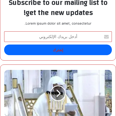
Subscribe to our mailing list to
get the new updates!
Lorem ipsum dolor sit amet, consectetur.
أ
د
خ
ل
ب
ر
ي
د
خ
ك
ط
ا
ب
ل
ة
إ
ا
ل
ل
ك
ج
ت
م
ر