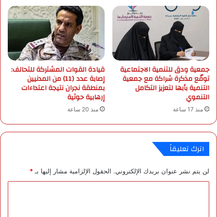
ك
ل
ب
أ
د
ك
(
ث
S
ر
A
ق
جمعية ودق للتنمية الاجتماعية
قيادة القوات المشتركة للتحالف:
S
ر
توقّع مذكرة شراكة مع جمعية
إصابة عدد (11) من المدنيين
L
بً
التنمية بأبها لتعزيز التكامل
بمنطقة نجران نتيجة اعتداءات
T
ا
التنموي
إرهابية حوثية
ب
ل
منذ 17 ساعة
منذ 20 ساعة
ا
ح
ل
ل
ت
ا
ع
ل
اترك تعليقاً
ا
أ
و
ز
لن يتم نشر عنوان بريدك الإلكتروني.
الحقول الإلزامية مشار إليها بـ
*
ن
م
م
ة
ا
ع
ا
ا
ل
ل
ل
س