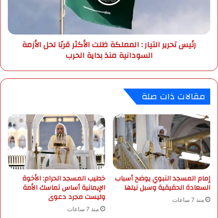
ا
ح
ل
ر
س
ي
ع
ر
رئيس تحرير التيار : المملكة ظلت الأكثر قربًا لحل الأزمة
و
ا
السودانية منذ بداية الحرب
د
ل
ي
ت
ه
ي
ل
ا
مقالات ذات صلة
أ
ر
م
:
ر
ا
ا
ل
ض
م
و
م
ز
ل
ر
ك
ا
إمام المسجد النبوي يوضح أسباب
خطيب المسجد الحرام: الأخوة
ة
السعادة الحقيقية وسبل نيلها
الإيمانية أساس تماسك الأمة
ع
ظ
وليست مجرد دعوى
ه
ل
منذ 7 ساعات
ا
ت
منذ 7 ساعات
ل
ا