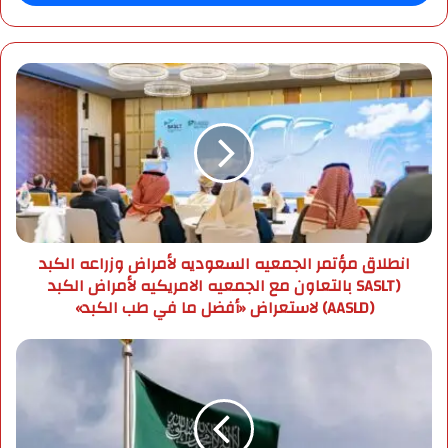
ب
ر
ي
د
ا
ك
ن
ا
ط
ل
ل
إ
ا
ل
ق
ك
م
ت
ؤ
ر
ت
انطلاق مؤتمر الجمعيه السعوديه لأمراض وزراعه الكبد
و
م
(SASLT بالتعاون مع الجمعيه الامريكيه لأمراض الكبد
ن
ر
(AASLD) لاستعراض «أفضل ما في طب الكبد»
ي
ا
ل
ج
ر
م
ئ
ع
ي
ي
س
ه
ت