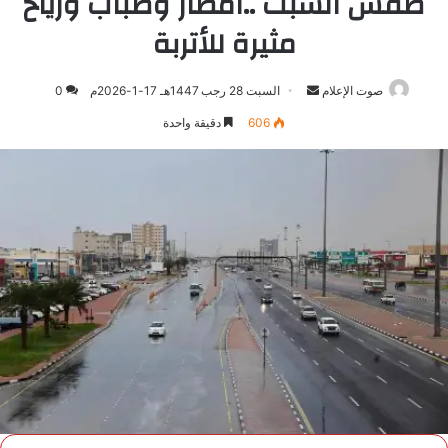
طقس السبت ..أمطار وضباب ورياح
مثيرة للأتربة
صوت الإعلام
أرسل
السبت 28 رجب 1447هـ 17-1-2026م
0
بريدا
606
دقيقة واحدة
إلكترونيا