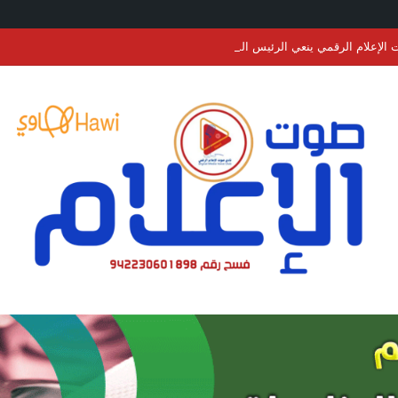
الإعلام الرقمي ينعي الرئيس السابق لنادي التضامن برفحاء