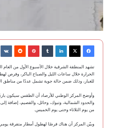
فيسبوك
‫X
لينكدإن
‏Tumblr
بينتيريست
‏Reddit
‏te
تشهد المنطقة الشرقية خلال الأسبوع الأول من العام ا
الحرارة خلال ساعات الليل والصباح الباكر، وفرص لهط
للغبار، وذلك ضمن حالة جوية تشمل عددًا من مناطق ال
وأوضح المركز الوطني للأرصاد أن الطقس سيكون باردً
والحدود الشمالية، وتبوك، وحائل، والقصيم، إضافة إلى 
من يوم الثلاثاء وحتى يوم الخميس.
وبيّن المركز أن هناك فرصًا لهطول أمطار متفرقة يومي