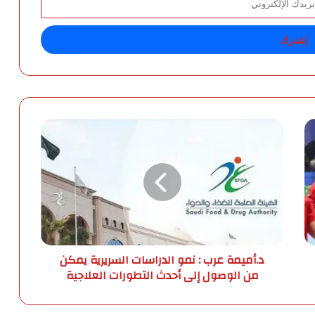
د
.
أ
م
ي
م
ة
ع
ر
د.أميمة عرب : نمو الدراسات السريرية يمكن
ب
من الوصول إلى أحدث التطورات العلاجية
:
ن
م