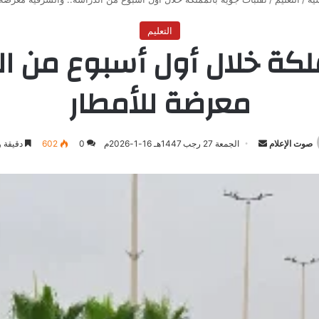
التعليم
لكة خلال أول أسبوع من ال
معرضة للأمطار
صوت الإعلام
أرسل
الجمعة 27 رجب 1447هـ 16-1-2026م
0
602
دقيقة و
بريدا
إلكترونيا