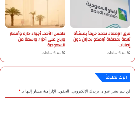
و
ن
د
ت
ي
ي
ة
ج
.
ة
فرق الإطفاء تخمد حريقاً بمنشأة
طقس الأحد.. أجواء حارة وأمطار
ا
تابعة لمصفاة أرامكو بجازان دون
ورياح على أجزاء واسعة من
ل
إصابات
السعودية
ق
منذ 6 ساعات
منذ 6 ساعات
ص
ف
ف
ي
اترك تعليقاً
ك
ي
لن يتم نشر عنوان بريدك الإلكتروني.
الحقول الإلزامية مشار إليها بـ
*
ي
ف
ا
ل
ت
ع