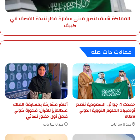
ر
ت
ة
أ
المملكة تأسف لتضرر مبنى سفارة قطر نتيجة القصف في
ا
س
كييف
ل
ف
م
ل
ت
ت
و
ض
مقالات ذات صلة
قّ
ر
ع
ر
ة
م
ا
ب
ل
ن
ي
ى
و
س
م
ف
حصدت 4 جوائز.. السعودية تتصدر
أصغر مشاركة بمسابقة الملك
ف
ا
أولمبياد العلوم النووية الدولي
عبدالعزيز للقرآن: فخورة كوني
ي
ر
2026
ضمن أول حضور نسائي
ا
ة
ل
ق
منذ 6 ساعات
منذ 6 ساعات
س
ط
ع
ر