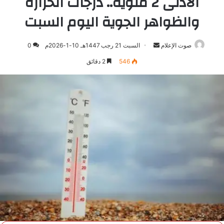
الأدنى 2 مئوية.. درجات الحرارة
والظواهر الجوية اليوم السبت
صوت الإعلام
أرسل
السبت 21 رجب 1447هـ 10-1-2026م
0
بريدا
546
2 دقائق
إلكترونيا