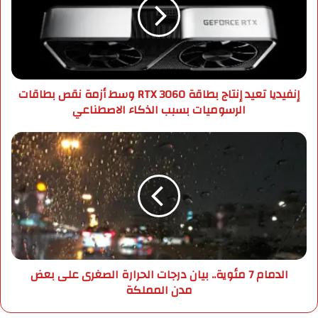
ل
ي
إ
د
ل
ي
ك
ا
ت
ت
ر
ع
إنفيديا تعيد إنتاج بطاقة RTX 3060 وسط أزمة نقص بطاقات
و
ي
الرسوميات بسبب الذكاء الاصطناعي
ن
د
ي
إ
ن
ا
ت
ل
ا
د
ج
م
ب
ا
ط
م
ا
7
ق
م
ة
ئ
الدمام 7 مئوية.. بيان درجات الحرارة الصغرى على بعض
R
و
مدن المملكة
T
ي
X
ة
3
.