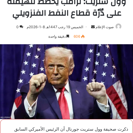
وول ستريت: ترامب يخطط للهيمنة
على دُرّة قطاع النفط الفنزويلي
صوت الإعلام
أرسل
الخميس 19 رجب 1447هـ 8-1-2026م
0
بريدا
606
دقيقة واحدة
إلكترونيا
ذكرت صحيفة وول ستريت جورنال أن الرئيس الأميركي السابق