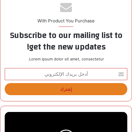
With Product You Purchase
Subscribe to our mailing list to
get the new updates!
Lorem ipsum dolor sit amet, consectetur.
أ
د
خ
ل
ب
ر
ي
د
إ
ك
ن
ا
ف