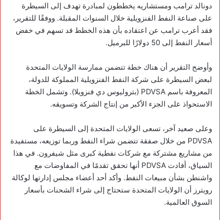
دونالد ترامب ومستشاريه يخططون لمبادرة تهدف إلى السيطرة
على صناعة النفط الفنزويلية خلال السنوات المقبلة. ووفقًا للتقرير،
فقد أعرب ترامب عن اعتقاده بأن هذه الخطط قد تسهم في خفض
أسعار النفط إلى 50 دولارًا للبرميل.
وأوضح التقرير أن هناك خطة تتضمن ممارسة الولايات المتحدة
لبعض السيطرة على شركة النفط الفنزويلية المملوكة للدولة،
المعروفة باسم PDVSA (بتروليوس دي فنزويلا). وتشمل الخطة
الاستحواذ على الجزء الأكبر من إنتاج الشركة وتسويقه.
وعلى صعيد آخر، تسعى الولايات المتحدة إلى السيطرة على
PDVSA من خلال صفقة تتضمن شراء النفط وربما توزيعه، مستفيدة
من مشاريع مشتركة مع شركات نفطية كبرى مثل شيفرون. في هذا
السياق، أفادت PDVSA أنها تحقق تقدمًا في المفاوضات مع
واشنطن بشأن مبيعات النفط. وأكد أحد أعضاء مجلس إدارتها لوكالة
رويترز أن الولايات المتحدة ستحتاج إلى شراء الشحنات بأسعار
السوق العالمية.