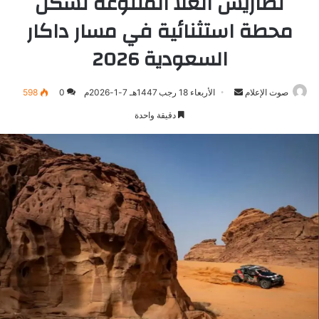
تضاريس العُلا المتنوعة تشكّل
محطة استثنائية في مسار داكار
السعودية 2026
صوت الإعلام
أرسل
الأربعاء 18 رجب 1447هـ 7-1-2026م
0
598
بريدا
دقيقة واحدة
إلكترونيا