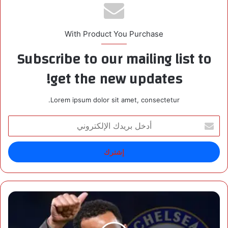
With Product You Purchase
Subscribe to our mailing list to
get the new updates!
Lorem ipsum dolor sit amet, consectetur.
أ
د
خ
ل
ب
ر
ي
د
ت
ك
ش
ا
ل
ل