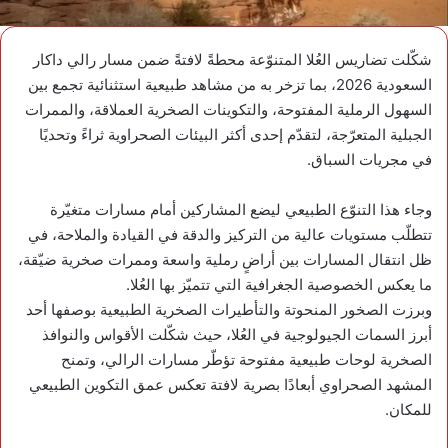
شكّلت تضاريس العُلا المتنوّعة محطةً لافتةً ضمن مسار رالي داكار
السعودية 2026، بما تزخر به من مشاهد طبيعية استثنائية تجمع بين
السهول الرملية المفتوحة، والتكوينات الصخرية العملاقة، والممرات
الجبلية المتعرّجة، لتقدّم إحدى أكثر البيئات الصحراوية ثراءً وتحديًا
في مجريات السباق.
وجاء هذا التنوّع الطبيعي ليضع المشاركين أمام مسارات متغيّرة
تتطلّب مستويات عالية من التركيز والدقة في القيادة والملاحة، في
ظل انتقال المسارات بين أراضٍ رملية واسعة وممرات صخرية ضيّقة،
ما يعكس الخصوصية الجغرافية التي تتميّز بها العُلا.
وبرزت الصخور المنحوتة والتأطيرات الصخرية الطبيعية بوصفها أحد
أبرز السمات الجيولوجية في العُلا، حيث شكّلت الأقواس والنوافذ
الصخرية لوحات طبيعية مفتوحة تؤطّر مسارات الرالي، وتمنح
المشهد الصحراوي أبعادًا بصرية لافتة تعكس عمق التكوين الطبيعي
للمكان.