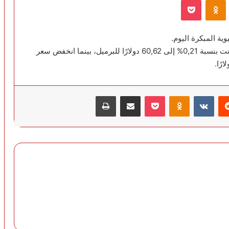
VKontak
Odnoklassniki
‫Pocket
وفي التعاملات الصباحية في آسيا، انخفض سعر خام برنت بنسبة 0,21% إلى 60,62 دولارًا للبرميل، بينما انخفض سعر
‏Reddit
‏VKontakte
Odnoklassniki
‫Pocket
مشاركة عبر البريد
طباعة