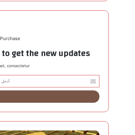
 Purchase
t to get the new updates!
et, consectetur.
أ
د
خ
ل
ب
ر
ي
د
ك
ا