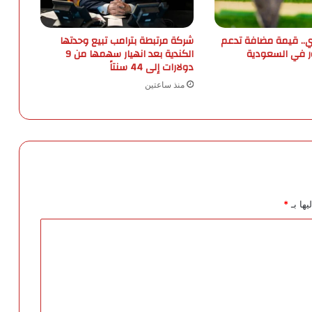
ز
ا
م
ي.. قيمة مضافة تدعم
شركة مرتبطة بترامب تبيع وحدتها
ا
ر في السعودية
الكندية بعد انهيار سهمها من 9
دولارات إلى 44 سنتاً
ل
ب
منذ ساعتين
ي
ئ
ي
"
ع
ل
ى
ا
يها بـ
*
ل
أ
ن
ش
ط
ة
ا