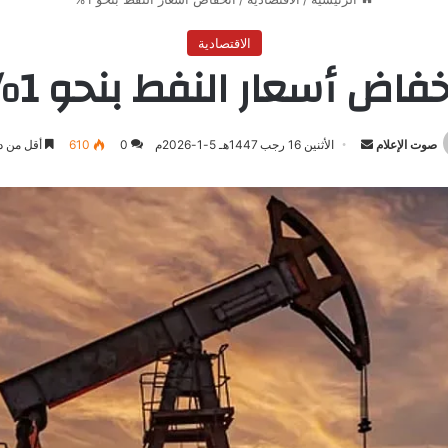
الاقتصادية
خفاض أسعار النفط بنحو 1%
صوت الإعلام
أرسل
الأثنين 16 رجب 1447هـ 5-1-2026م
0
610
أقل من د
بريدا
إلكترونيا