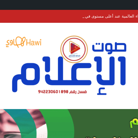
عند أعلى مستوى في أكثر من 3 سنوات.. الحبوب والسكر والزيوت النباتية تقود الارتفاع