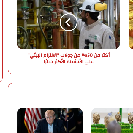
ك
ث
ر
م
ن
5
0
%
أكثر من 50% من جولات "الالتزام البيئي"
م
على الأنشطة الأكثر خطرًا
ن
ج
و
ل
ا
ت
"
ا
ل
ا
ل
ت