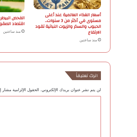
ا
د
أسعار الغذاء العالمية عند أعلى
ة
الفحص البيطر
مستوى في أكثر من 3 سنوات..
ا
اقتصاد الصقو
الحبوب والسكر والزيوت النباتية تقود
ل
الارتفاع
منذ ساعتين
ط
منذ ساعتين
ل
ب
ع
ل
ى
ا
اترك تعليقاً
ل
م
لن يتم نشر عنوان بريدك الإلكتروني.
الحقول الإلزامية مشار إل
ل
ا
ا
ذ
ل
ا
ت
ت
ا
ع
ل