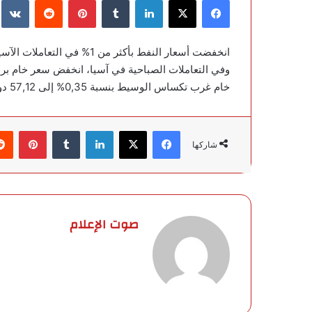
فيسبوك
‫X
لينكدإن
‏Tumblr
بينتيريست
‏Reddit
‏te
انخفضت أسعار النفط بأكثر من 1% في التعاملات الآسيوية المبكرة اليوم.
خام غرب تكساس الوسيط بنسبة 0,35% إلى 57,12 دولارًا.
فيسبوك
‫X
لينكدإن
‏Tumblr
بينتيريست
شاركها
صوت الإعلام