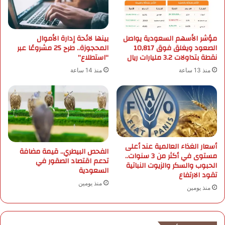
ه
د
م
ي
ن
ة
ش
مؤشر الأسهم السعودية يواصل
بينها لائحة إدارة الأموال
و
الصعود ويغلق فوق 10,817
المحجوزة.. طرح 25 مشروعًا عبر
ا
ر
نقطة بتداولات 3.2 مليارات ريال
“استطلاع”
ط
ي
ن
ا
منذ 13 ساعة
منذ 14 ساعة
ق
ح
ل
ن
ا
ش
ل
ط
ر
ة
ك
و
ا
أ
أسعار الغذاء العالمية عند أعلى
الفحص البيطري.. قيمة مضافة
ب
ج
مستوى في أكثر من 3 سنوات..
تدعم اقتصاد الصقور في
د
الحبوب والسكر والزيوت النباتية
و
السعودية
تقود الارتفاع
و
ا
منذ يومين
ن
ء
منذ يومين
ت
ش
ر
د
خ
ي