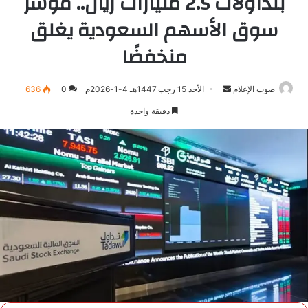
بتداولات 2.5 مليارات ريال.. مؤشر
سوق الأسهم السعودية يغلق
منخفضًا
صوت الإعلام
أرسل
الأحد 15 رجب 1447هـ 4-1-2026م
0
636
بريدا
دقيقة واحدة
إلكترونيا