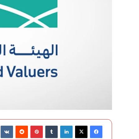
فيسبوك
‫X
لينكدإن
‏Tumblr
بينتيريست
‏Reddit
‏te