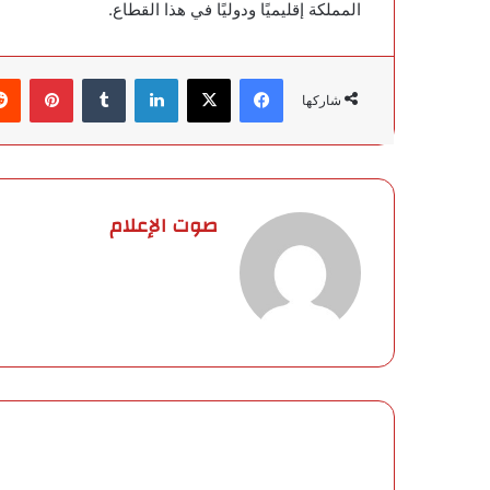
المملكة إقليميًا ودوليًا في هذا القطاع.
فيسبوك
‫X
لينكدإن
‏Tumblr
بينتيريست
شاركها
صوت الإعلام