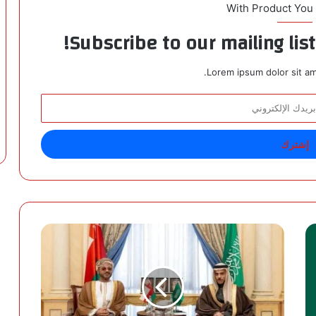
With Product You
Subscribe to our mailing lis
Lorem ipsum dolor sit am
«
ب
ن
ف
ر
ح