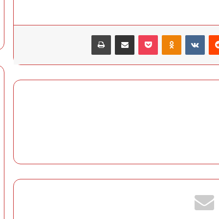
‏Reddit
‏VKontakte
Odnoklassniki
‫Pocket
مشاركة عبر البريد
طباعة