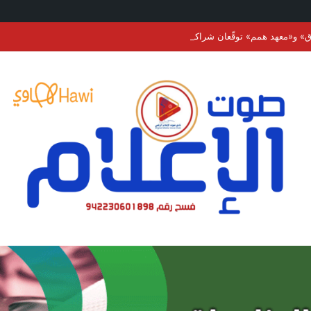
» و«معهد همم» توقّعان شراكة تعاون لتعزيز القدرات وتطوير العمل المؤسسي