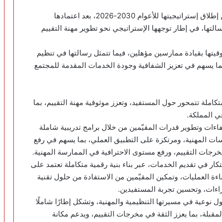
أعلنت الهيئة السعودية للمقيّمين المعتمدين (تقييم) عن إطلاق إستراتيجيتها للأعوام 2030-2026، بعد اعتمادها
التها، في إطار توجهها الإستراتيجي نحو تطوير مهنة التقييم
وقيتها بقيادة ممارسين مؤهلين، فيما تتمثل رسالتها في تنظيم
بما يسهم في تعزيز الشفافية وجودة الخدمات المقدمة للمجتمع
املة تتمحور حول المستفيد، وتعزز موثوقية مهنة التقييم، بما
في المملكة.
فاءات وتطوير قدرات المقيّمين من خلال برامج تدريبية شاملة
ات المهنية، ومرتكزة على التطبيق العملي، بما يسهم في رفع
جات التقييم، ورفع مستوى الاحترافية في الممارسة المهنية.
بتكار في تقديم الخدمات، عبر بناء بنية رقمية متكاملة تعتمد على
اءة العمليات، وتمكين المقيّمين من الاستفادة من حلول تقنية
راءات، وتحسين تجربة المستفيدين.
ل نوعية في مسيرتها التنظيمية والمهنية، وتشكل إطارًا شاملًا
لمقبلة، بما يعزز الثقة في مخرجات التقييم، ويدعم مكانة