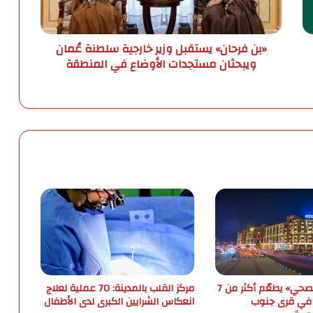
ا
ن
»
«بن فرحان» يستقبل وزير خارجية سلطنة عُمان
ي
ويبحثان مستجدات الأوضاع في المنطقة
س
ت
ق
ب
ل
و
ز
ي
ر
خ
ا
ر
ج
ي
ة
س
«تجمع مكة الصحي» يطعّم أكثر من 7
مركز القلب بالمدينة: 70 عملية لعلاج
ل
 في قرى جنوب
انعكاس الشرايين الكبرى لدى الأطفال
ط