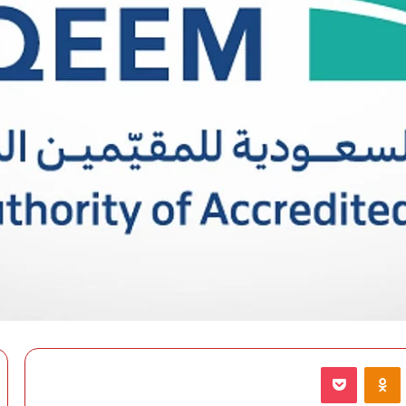
VKontak
Odnoklassniki
‫Pocket