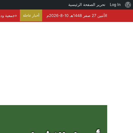
نبذة
Log In
تحرير الصفحة الرئيسية
عن
الأثنين 27 صفر 1448هـ 10-8-2026م
أخبار عاجلة
«جمعية ودق
ووردبريس