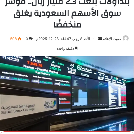
بتداولات بلغت 2.3 مليار ريال.. مؤشر
سوق الأسهم السعودية يغلق
منخفضًا
صوت الإعلام
أرسل
الأحد 8 رجب 1447هـ 28-12-2025م
0
508
بريدا
دقيقة واحدة
إلكترونيا