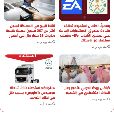
ي
ل
ة
ت
ت
ك
ن
ا
ف
رسمياً.. اكتمال استحواذ تحالف
نقاط البيع في المملكة تسجل
م
بقيادة صندوق الاستثمارات العامة
أكثر من 267 مليون عملية بقيمة
ذ
ل
على عملاق الألعاب «EA» وشطب
تجاوزت 16 مليار ريال في أسبوع
1
ا
سهمها من ناسداك
7
ل
منذ يوم واحد
ب
ا
منذ يوم واحد
ر
ق
ن
ت
ا
ص
م
ا
جً
د
ا
ي
ت
و
كرنفال بريدة الدولي للتمور يعزز
«التجارة»: استدعاء 260 شاحنة
د
ا
الحراك الاقتصادي في القصيم
مرسيدس «أكتروس» بسبب خلل
ر
ل
في نظام التوجيه
منذ يوم واحد
ي
ص
منذ 3 أيام
ب
ن
يً
ا