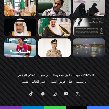
© 2025
جميع الحقوق محفوظة نادي صوت الإعلام الرقمي
. .
الرئيسية
عنا
فريق العمل
أخبار العالم
تقنية
‫X
‫YouTube
انستقرام
سناب
‫TikTok
تشات