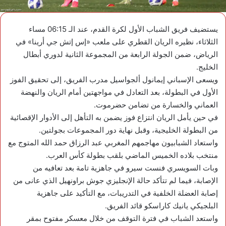
يستضيف فريق الشباب الأول لكرة القدم، عند الـ 06:15 مساء
الثلاثاء، نظيره الريان القطري على ملعب «إس إتش جي أرينا» في
الرياض، ضمن الجولة الرابعة من المجموعة الثانية لدوري أبطال
الخليج.
ويسعى الإسباني إيمانول ألجواسيل مدرب الفريق، إلى تحقيق الفوز
الأول في البطولة، بعد التعادل في مواجهتين أمام الريان والنهضة
العماني والخسارة من تضامن حضرموت.
في حين يأمل الريان انتزاع فوز يضمن به التأهل إلى الأدوار الإقصائية
من البطولة الخليجية، وقبل نهاية دور المجموعات بجولتين.
واستعاد الشبابيون مهاجمهم المغربي عبد الرزاق حمد الله المتوج مع
منتخب بلاده الخميس الماضي بلقب بطولة كأس العرب.
وبات السويسري فنست سيرو في جاهزية تامة بعد تعافيه من
الإصابة، فيما لم تتأكد حالة الإنجليزي جوش براونهيل الذي عانى من
إصابة العضلة الخلفية في التدريبات، مع التأكيد على جاهزية
البلجيكي يانيك كاراسكو قائد الفريق.
واستعد الشباب في فترة التوقف من خلال معسكر مفتوح بمقر