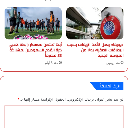
ن
ل
ت
ب
ا
د
ل
ا
«يويفا» يعدل لائحة الإيقاف بسبب
أبها تحتضن معسكر رابطة لاعبي
ل
البطاقات الصفراء بدءًا من
كرة القدم السعوديين بمشاركة
م
الموسم الجديد
23 محترفاً
ح
منذ يومين
منذ 5 أيام
ت
ج
ز
ي
اترك تعليقاً
ن
ف
لن يتم نشر عنوان بريدك الإلكتروني.
الحقول الإلزامية مشار إليها بـ
*
ي
ا
ا
ل
ل
ي
م
ت