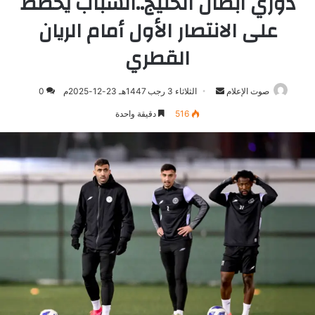
دوري أبطال الخليج..الشباب يخطط
على الانتصار الأول أمام الريان
القطري
صوت الإعلام
أرسل
الثلاثاء 3 رجب 1447هـ 23-12-2025م
0
بريدا
516
دقيقة واحدة
إلكترونيا